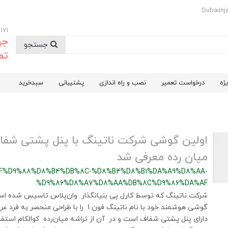
09174732171
جه
جستجو
تم
ژه
درخواست تعمیر
نصب و راه اندازی
پشتیبانی
سبدخرید
اولین گوشی شرکت ناتینگ با پنل پشتی شفا
میان رده معرفی شد
F%D9%88%D8%B4%DB%8C-%D8%B4%D8%B1%DA%A9%D8%AA-
%D9%86%D8%A7%D8%AA%DB%8C%D9%86%DA%AF
شرکت ناتینگ که توسط کارل پی بنیانگذار وان‌پلاس تاسیس شده ا
گوشی هوشمند خود با نام ناتینگ فون 1 را با طراحی
دارای پنل پشتی شفاف است و در آن از تراشه میان‌رده کوالکام استفا