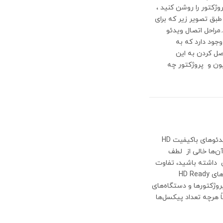
ژکتور را روشن کنید ،
ای تابع استفاده کنید)جهت اتصال صحیح، کابل‎ها را طبق تصویر زیر که برای
روژکتور وصل کنید.مراحل اتصال ویدئو
جود دارد که به
لویزیون را می‎دهد. (قبل از وصل کردن به این
زیون و پروژکتور چه
این روزها هر ویدئو پروژکتور یا دستگاه دیجیتالی که می‌خرید از پخش ویدئوهای باکیفیت HD
آن‌ها خالی از لطف
ی داشته باشید، تفاوت
بین HD Ready و Full HD است.به زبان ساده، ویدئو پروژکتورها و دستگاه‌های HD Ready
 پخش کنند؛ ویدئو پروژکتورها و دستگاه‌های
 می‌کنند. طبیعتاً هرچه تعداد پیکسل‌ها