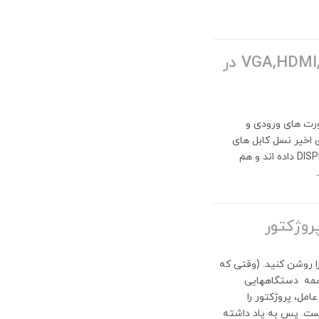
تفاوت کابل های انتقال تصویر VGA,HDMI,DVI,DisplayPort در
پورت های ورودی و
اخیر نسل کابل های
قدیمی DVI و VGA جای خود را به نسل کابل های جدید HDMI و DISPLAY PORT داده اند و هم
روژکتور
را روشن کنید. (وقتی که
لپ تاپ بالا می آید، سیستم عامل (به طور مثال ویندوز) به دنبال همه دستگاه‎هایی
ه سیستم عامل، پروژکتور را
تباط با آن نیست. پس به یاد داشته