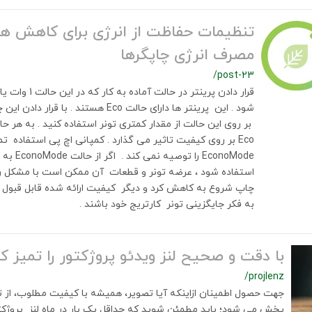
تنظیمات حفاظت از انرژی برای کاهش هز
مصرف انرژی چاپگرها
/post-23
قرار دادن پرینتر در
شود . این پرینتر ها دارای حالت Eco هستند . 
بر روی این حالت از مقدار کمتری تونر استفاده کنید . به هر حا
Eco بر روی کیفیت تاثیر می گذارد . کمپانی اچ پی استفاده ت
EconoMode را
استفاده شود ، عرضه تونر و قطعات آن ممکن است با مشکل رو
چاپ شروع به کاهش کرد و دیگر کیفیت ارائه شده قابل قبول شما
به فکر جایگزینی تونر کارتریج خود باشند .
با دقت و صحیح لنز ویدئو پروژکتور را تمیز کن
/projlenz
جهت حصول اطمینان ازاینکه آیا تصویر، همیشه با کیفیت مطلوب، از 
پخش می شود؛ باید مطمئن شوید که حداقل یک بار در ماه لنز پروژکتو