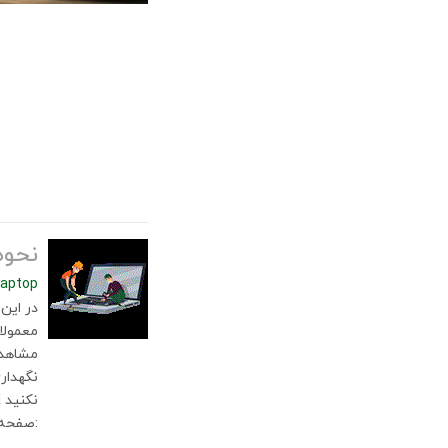
نحوه
laptop
در این
معمولا
مشاهده
نگهدار
نکنید !
:صفحه 