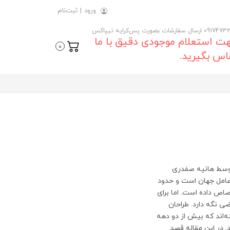
ورود
|
ثبت‌نام
 ارسال سفارشات بصورت پس‌کرایه تیپاکس
ت استعلام موجودی دقیق با ما
0
اس بگیرید.
 در ویندوز 11 منتشر شده 1 ماه قبل در سپتامبر 1, 2021 توسط هانیه صفدری
ترین سیستم عامل جهان است و حدود
به خود اختصاص داده است. اما برای
 نگه دارد. طراحان
ولوژی آرام (calm technology) الهام گرفته‌اند که بیش از دو دهه
اه تحقیقاتی زیراکس PARC معرفی شد. در این مقاله قصد