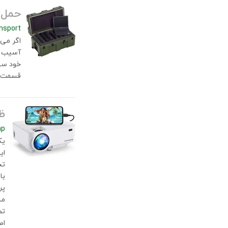
حمل 
nsport
اگر می 
آسیب ها
خود سی 
قسمت ها
ظ
ap
یک
ای
تح
با
پر
مد
تص
اص