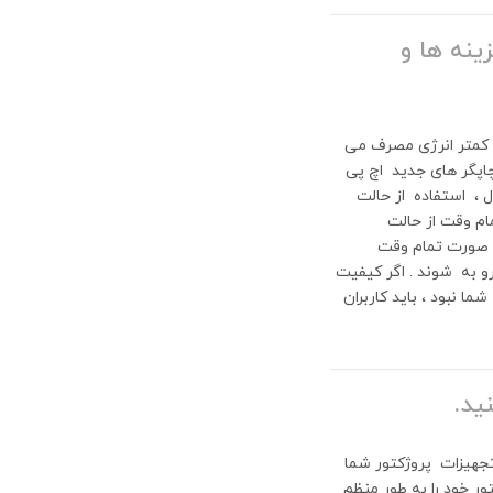
ینه ها و
 حالت آماده به کار که در این حالت 1 وات یا کمتر انرژی مصرف می
با قرار دادن این چاپگر های جدید اچ پی
ل ، استفاده از حالت
مام وقت از حالت
 توصیه نمی کند . اگر از حالت EconoMode به صورت تمام وقت
 به شوند . اگر کیفیت
 نبود ، باید کاربران
ید.
تجهیزات پروژکتور شما
ر خود را به طور منظم