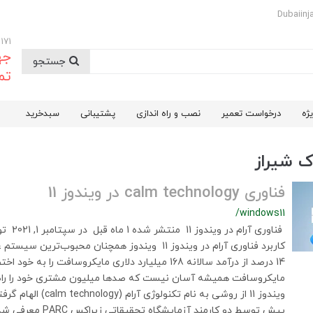
09174732171
جه
جستجو
تم
ژه
درخواست تعمیر
نصب و راه اندازی
پشتیبانی
سبدخرید
ک شیراز
فناوری calm technology در ویندوز 11
/windows11
فناوری آرام
کاربرد فناوری آرام در ویندوز 11 ویندوز همچنان محبوب‌
14 درصد از درآمد سالانه 168 میلیارد دلاری مایکروسافت را 
مایکروسافت همیشه آسان نیست که صدها میلیون مشتری خود را راضی
ویندوز 11 از روشی به نام تکن
پیش توسط دو کارمند آزمایشگ