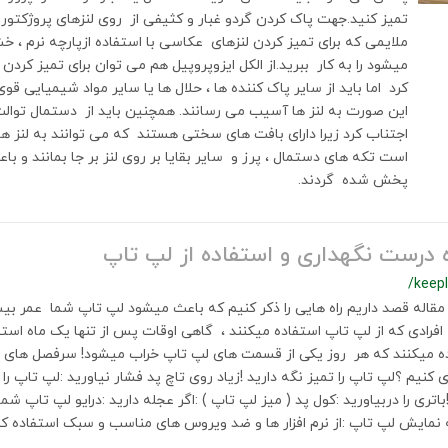
تمیز کنید.جهت پاک کردن گردو غبار و کثیفی از روی لنزهای پروژکتور
ملایمی که برای تمیز کردن لنزهای عکاسی با استفاده ازپارچه نرم ، خ
میشود را به کار ببرید.از الکل ایزوپروپیل هم می توان برای تمیز کردن 
کرد اما باید از سایر پاک کننده ها ، حلال ها یا سایر مواد شیمیایی قوی
این صورت به لنز ها آسیب می رسانند. همچنین باید از دستمال توالت
اجتناب کرد زیرا دارای بافت های سختی هستند که می توانند به لنز ه
است تکه های دستمال ، پرز و سایر بقایا بر روی لنز بر جا بمانند و
پخش شده گردند.
 درست نگهداری و استفاده از لپ تاپ
/keep
 مقاله قصد داریم راه هایی را ذکر کنیم که باعث میشود لپ تاپ شما عمر بی
 افرادی که از لپ تاپ استفاده میکنند ، گاهی اوقات پس از تنها یک ماه استف
 میکنند که هر روز یکی از قسمت های لپ تاپ خراب میشود! سرفصل های مقا
ی کنیم ؟لپ تاپ را تمیز نگه دارید !زیاد روی تاچ پد فشار نیاورید :لپ تاپ 
باتری را دربیاورید :کول پد ( میز لپ تاپ ) :اگر عجله دارید :درایو لپ تاپ ش
نمایش لپ تاپ :از نرم افزار ها و ضد ویروس های مناسب و سبک استفاده کن