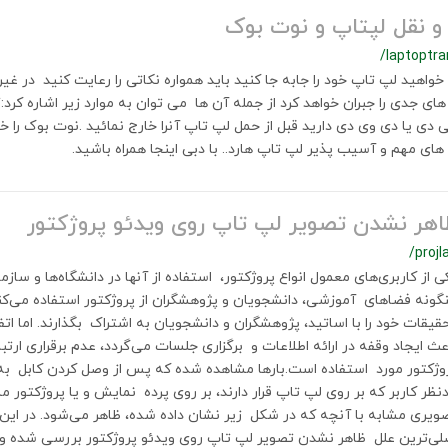
و نقل لپتاپ و نوت بوک
/laptoptra
خواهید لپ تاپ خود را جابه جا کنید باید همواره نکاتی را رعایت کنید در غ
ی جدی را جبران خواهد کرد از جمله آن ها می توان به موارد زیر اشاره کرد:*
دی یا دی وی دی دارید قبل از حمل لپ تاپ آنرا خارج نمائید .نوت بوک را خ
ی مهم و آسیب پذیر لپ تاپ هارد.. با دبی اینجا همراه باشید.
اهر نشدن تصویر لپ تاپ روی ویدئو پروژکتور
/projl
ی از کاربری‌های معمول انواع پروژکتور، استفاده از آنها در دانشگاه‌ها و سا
نگونه فضاهای آموزشی، دانشجویان و پژوهشگران از پروژکتور استفاده می‌کن
قیقات خود را با اساتید، پژوهشگران و دانشجویان به اشتراک بگذارند. اما اتف
عث ایجاد وقفه در ارائه اطلاعات و برگزاری جلسات می‌گردد، عدم برقراری ارت
وژکتور مورد استفاده است.بارها مشاهده شده که پس از وصل کردن کابل به 
نظر کاربر که بر روی لپ تاپ قرار دارند، بر روی پرده نمایش و یا پروژکتور م
ویری مشابه با آنچه که در شکل زیر نشان داده شده، ظاهر می‌شود. در این 
لی‌ترین علل ظاهر نشدن تصویر لپ تاپ روی ویدئو پروژکتور بررسی شده و