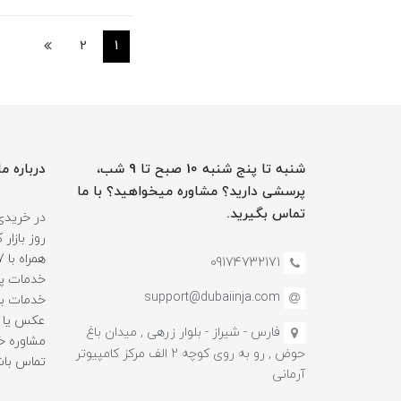
2
1
شنبه تا پنج شنبه 10 صبح تا 9 شب،
درباره ما
پرسشی دارید؟ مشاوره میخواهید؟ با ما
تماس بگیرید.
در خریدی
روز بازا
09174732171
خدمات پس
support@dubaiinja.com
خدمات به
عکس یا فی
فارس - شیراز - بلوار زرهی , میدان باغ
حوض , رو به روی کوچه 2 الف مرکز کامپیوتر
تماس باش
آرمانی