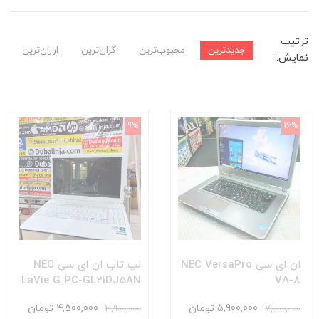
ترتیب
جدیدترین
محبوب‌ترین
گران‌ترین
ارزان‌ترین
نمایش:
9%
16%
ان ای سی NEC VersaPro
لپ تاپ ان ای سی NEC
LaVie G PC-GL21DJ5AN
VA-8
5,900,000 تومان
4,500,000 تومان
4,900,000
7,000,000