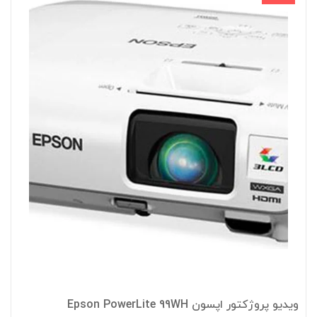
ویدیو پروژکتور اپسون Epson PowerLite 99WH