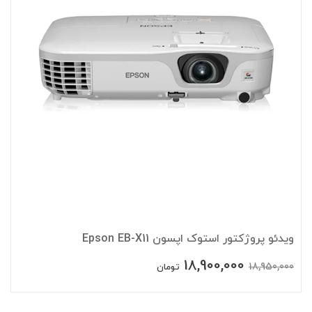
ویدئو پروژکتور استوک اپسون Epson EB-X11
18,900,000
18,950,000
تومان