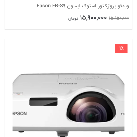
ویدئو پروژکتور استوک اپسون Epson EB-S9
15,900,000
15,950,000
تومان
1٪