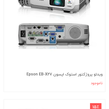
ویدئو پروژکتور استوک اپسون Epson EB-X27
ناموجود
15٪