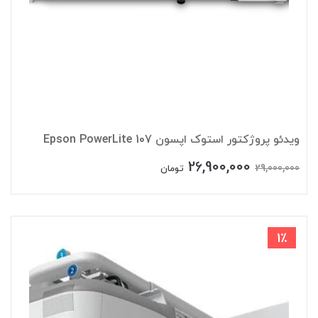
ویدئو پروژکتور استوک اپسون Epson PowerLite 107
26,900,000
29,000,000
تومان
1٪