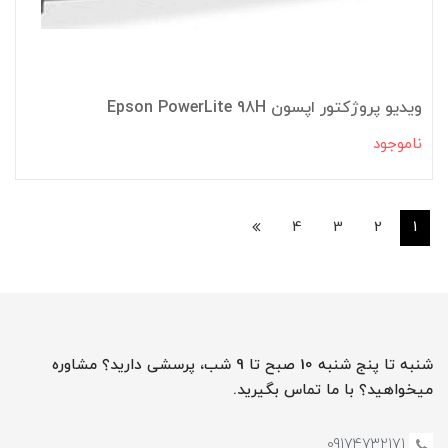
ویدیو پروژکتور اپسون Epson PowerLite 98H
ناموجود
4
3
2
1
شنبه تا پنج شنبه 10 صبح تا 9 شب، پرسشی دارید؟ مشاوره
میخواهید؟ با ما تماس بگیرید.
09174732171