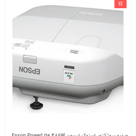
1٪
ویدیو پروژکتور استوک اپسون Epson PowerLite 485W