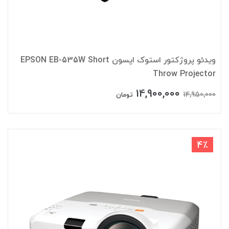
ویدئو پروژکتور استوک اپسون EPSON EB-535W Short
Throw Projector
14,900,000
14,950,000
تومان
4٪