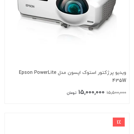
ویدیو پرژکتور استوک اپسون مدل Epson PowerLite
435W
15,000,000
15,500,000
تومان
1٪