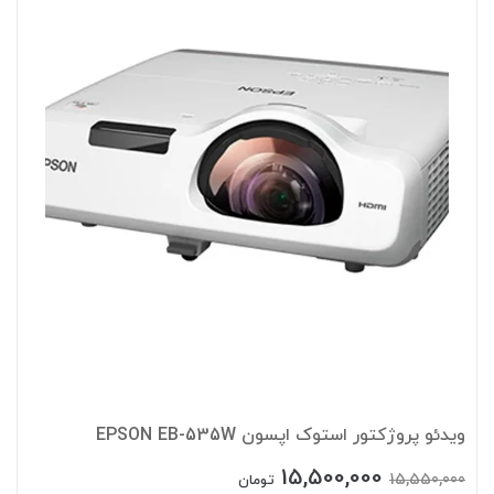
ویدئو پروژکتور استوک اپسون EPSON EB-535W
15,500,000
15,550,000
تومان