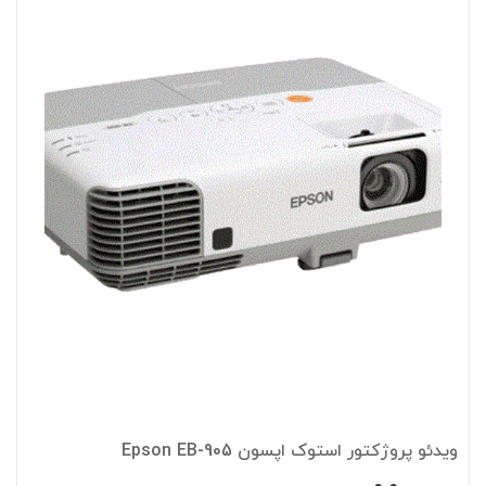
ویدئو پروژکتور استوک اپسون Epson EB-905