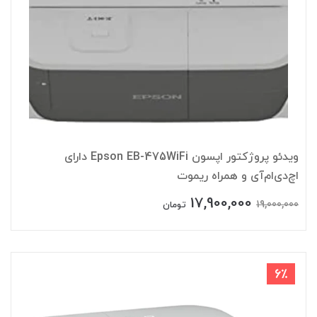
ویدئو پروژکتور اپسون Epson EB-475WiFi دارای
اچ‌دی‌ام‌آی و همراه ریموت
17,900,000
19,000,000
تومان
6٪