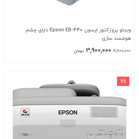
ویدئو پروژکتور اپسون Epson EB-440 دارای چشم
هوشمند سازی
3,900,000
4,200,000
تومان
6٪