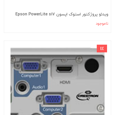
ویدئو پروژکتور استوک اپسون Epson PowerLite s17
ناموجود
1٪