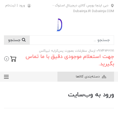
دبی اینجا بورس کالای دیجیتال استوک -
ورود
|
ثبت‌نام
Dubaiinja.IR Dubaiinja.COM
جستجو
09174732171 ارسال سفارشات بصورت پس‌کرایه تیپاکس
جهت استعلام موجودی دقیق با ما تماس
0
بگیرید.
دسته‌بندی کالاها
ورود به وب‌سایت