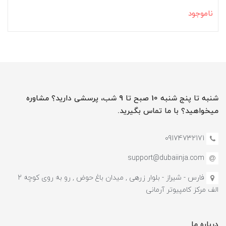
ناموجود
شنبه تا پنج شنبه 10 صبح تا 9 شب، پرسشی دارید؟ مشاوره
میخواهید؟ با ما تماس بگیرید.
09174732171
support@dubaiinja.com
فارس - شیراز - بلوار زرهی , میدان باغ حوض , رو به روی کوچه 2
الف مرکز کامپیوتر آرمانی
درباره ما