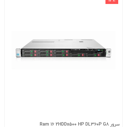
12٪
سرور Ram 16 2HDDx500 HP DL360P G8