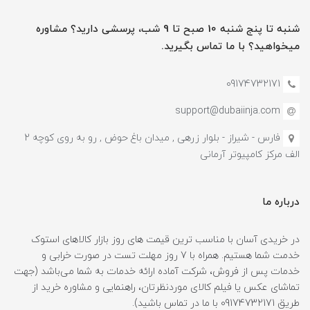
شنبه تا پنج شنبه 10 صبح تا 9 شب، پرسشی دارید؟ مشاوره
میخواهید؟ با ما تماس بگیرید.
09174732171
support@dubaiinja.com
فارس - شیراز - بلوار زرهی , میدان باغ حوض , رو به روی کوچه 2
الف مرکز کامپیوتر آرمانی
درباره ما
در خریدی آسان با مناسب ترین قیمت های روز بازار کالاهای استوک
خدمت شما هستیم. همراه با 7 روز مهلت تست در صورت خرابی و
خدمات پس از فروش، شرکت آماده ارائه خدمات به شما می‌باشد (جهت
تماشای عکس یا فیلم کالای موردنظرتان، راهنمایی و مشاوره خرید از
طریق 09174732171 با ما در تماس باشید).