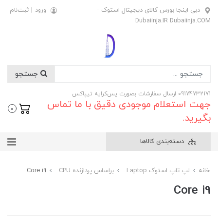
دبی اینجا بورس کالای دیجیتال استوک -
ورود
|
ثبت‌نام
Dubaiinja.IR Dubaiinja.COM
جستجو
09174732171 ارسال سفارشات بصورت پس‌کرایه تیپاکس
جهت استعلام موجودی دقیق با ما تماس
0
بگیرید.
دسته‌بندی کالاها
خانه
لپ تاپ استوک Laptop
براساس پردازنده CPU
Core i9
Core i9