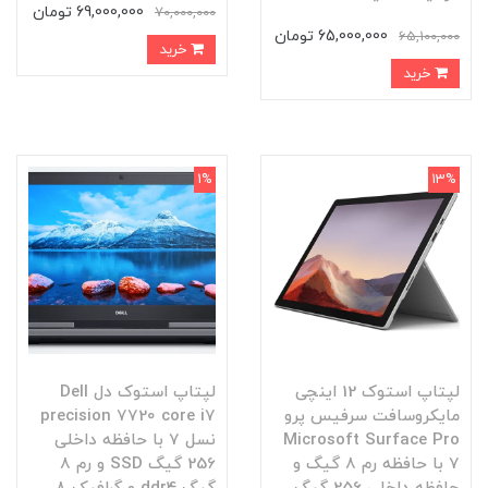
69,000,000 تومان
70,000,000
65,000,000 تومان
65,100,000
خرید
خرید
1%
13%
لپتاپ استوک 12 اینچی
لپتاپ استوک دل Dell
مایکروسافت سرفیس پرو
precision 7720 core i7
Microsoft Surface Pro
نسل 7 با حافظه داخلی
7 با حافظه رم 8 گیگ و
256 گیگ SSD و رم 8