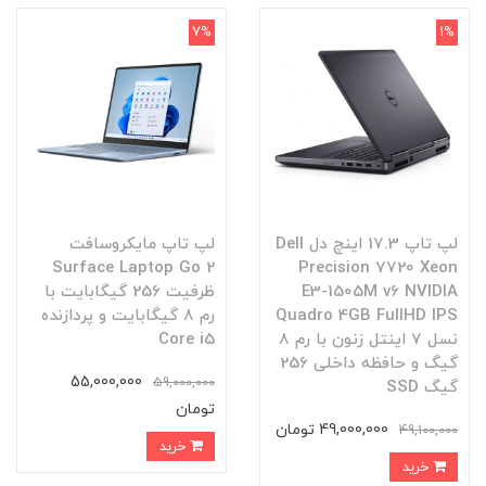
7%
1%
لپ تاپ 17.3 اینچ دل Dell
لپ تاپ مایکروسافت
Surface Laptop Go 2
Precision 7720 Xeon
E3-1505M v6 NVIDIA
ظرفیت 256 گیگابایت با
Quadro 4GB FullHD IPS
رم ۸ گیگابایت و پردازنده
نسل 7 اینتل زنون با رم 8
Core i5
گیگ و حافظه داخلی 256
55,000,000
59,000,000
گیگ SSD
تومان
49,000,000 تومان
49,100,000
خرید
خرید