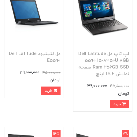
لپ تاپ دل Dell Latitude
دل لتیتیود Dell Latitude
E5590
5590 i5-8350U 8GB
Ram 256GB SSD صفحه
39,000,000
45,000,000
نمایش 15.6 اینچ
تومان
39,000,000
45,500,000
خرید
تومان
خرید
14%
7%