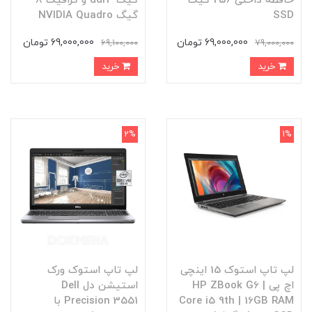
حافظه داخلی 256 گیگ
گیگ ddr4 و گرافیک 8
SSD
گیگ NVIDIA Quadro
69,000,000 تومان
69,000,000 تومان
69,100,000
79,000,000
خرید
خرید
2%
1%
لپ تاپ استوک 15 اینچی
لپ‌ تاپ استوک ورک
اچ پی HP ZBook G6 |
استیشن دل Dell
Core i5 9th | 16GB RAM
Precision 3551 با