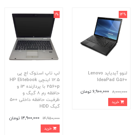
1%
14%
لنوو آیدیاپد Lenovo
لپ تاپ استوک اچ پی
IdeaPad G560
12.5 اینچی HP Elitebook
2560p با پردازنده i3 و
6,900,000 تومان
8,000,000
حافظه رم 8 گیگ و
ظرفیت حافظه داخلی 500
خرید
گیگ HDD
14,900,000 تومان
14,950,000
خرید