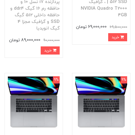
| 512 SSD ، گرافیک
پردازنده i7 نسل 10 و
NVIDIA Quadro T2000
حافظه رم 16 گیگ ddr4 و
4GB
حافظه داخلی 512 گیگ
SSD و گرافیک مجزا 4
69,000,000 تومان
69,500,000
گیگ انویدیا
خرید
89,000,000 تومان
90,000,000
خرید
9%
9%