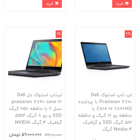
خرید
خرید
1%
2%
لپ تاپ استوک Dell
لپتاپ استوک دل Dell
Precision 7710 با پردازنده
precision 7720 core i7
Core i7 6820HQ با
نسل 6 با حافظه 256 گیگ
حافظه رم 16 گیگ و حافظه
SSD و رم 8 گیگ ddr4
512 گیگ SSD و گرافیک
گرافیک 4 گیگ NVIDIA
Nvidia 4 گیگ
59,000,000 تومان
59,100,000