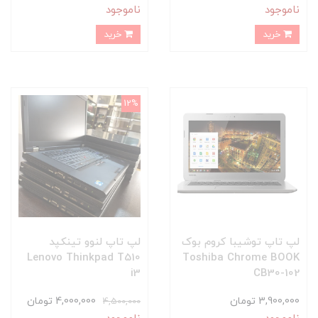
ناموجود
ناموجود
خرید
خرید
12%
لپ تاپ توشیبا کروم بوک
لپ تاپ لنوو تینکپد
Lenovo Thinkpad T510
Toshiba Chrome BOOK
i3
CB30-102
3,900,000 تومان
4,000,000 تومان
4,500,000