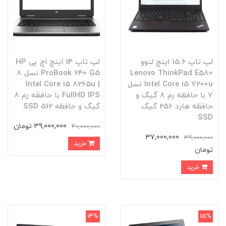
لپ تاپ 15.6 اینچ لنوو
لپ تاپ 14 اینچ اچ پی HP
Lenovo ThinkPad E580
ProBook 640 G5 نسل 8
Intel Core i5 7200u نسل
| Intel Core i5 8265u
7 با حافظه رم 8 گیگ و
FullHD IPS با حافظه رم 8
حافظه هارد 256 گیگ
گیگ و حافظه SSD 512
SSD
39,000,000 تومان
40,000,000
37,000,000
39,000,000
خرید
تومان
خرید
14%
15%