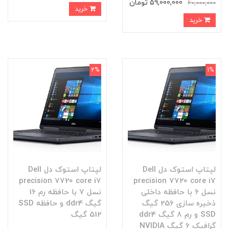
59,000,000 تومان
60,000,000
خرید
خرید
2%
1%
لپتاپ استوک دل Dell
لپتاپ استوک دل Dell
precision 7720 core i7
precision 7720 core i7
نسل 6 با حافظه داخلی
نسل 7 با حافظه رم 16
ذخیره سازی 256 گیگ
گیگ ddr4 و حافظه SSD
SSD و رم 8 گیگ ddr4
512 گیگ
گرافیک 6 گیگ NVIDIA