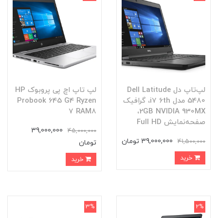
لپ‌تاپ دل Dell Latitude
لپ تاپ اچ پی پروبوک HP
5480 مدل i7 6th، گرافیک
Probook 645 G4 Ryzen
7 RAM8
2GB NVIDIA 930MX،
صفحه‌نمایش Full HD
39,000,000
45,000,000
39,000,000 تومان
41,500,000
تومان
خرید
خرید
3%
2%