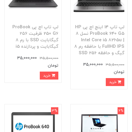
لپ تاپ 14 اینچ اچ پی HP
لپ تاپ اچ پی ProBook
ProBook 640 G5 نسل 8
250 G6 ظرفیت ۲۵۶
| Intel Core i5 8265u
گیگابایت SSD با رم ۸
FullHD IPS با حافظه رم 8
گیگابایت و پردازنده i5
گیگ و حافظه SSD 256
35,000,000
35,500,000
35,000,000
35,500,000
تومان
تومان
خرید
خرید
3%
6%