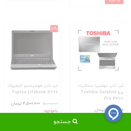
خرید
10%
لپ تاپ توشیبا ستلایت
لپ تاپ فوجیتسو لایفبوک
پرو Toshiba Satellite
Fujitsu Lifebook S762
Pro P300
4,500,000 تومان
5,000,000
4,500,000 تومان
ناموجود
ناموجود
جستجو
خرید
خرید