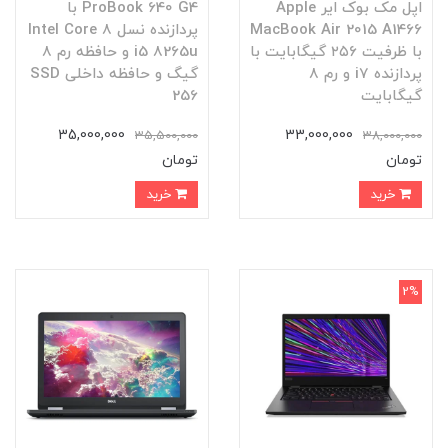
اپل مک بوک ایر Apple
ProBook 640 G4 با
MacBook Air 2015 A1466
پردازنده نسل 8 Intel Core
با ظرفیت ۲۵۶ گیگابایت با
i5 8265u و حافظه رم 8
پردازنده i7 و رم ۸
گیگ و حافظه داخلی SSD
گیگابایت
256
35,000,000
33,000,000
35,500,000
38,000,000
تومان
تومان
خرید
خرید
2%