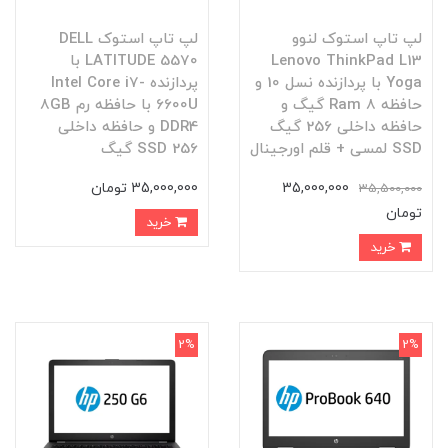
لپ تاپ استوک لنوو
لپ تاپ استوک DELL
Lenovo ThinkPad L13
LATITUDE 5570 با
Yoga با پردازنده نسل 10 و
پردازنده Intel Core i7-
حافظه Ram 8 گیگ و
6600U با حافظه رم 8GB
حافظه داخلی 256 گیگ
DDR4 و حافظه داخلی
SSD لمسی + قلم اورجینال
SSD 256 گیگ
35,000,000
35,000,000 تومان
35,500,000
تومان
خرید
خرید
2%
2%