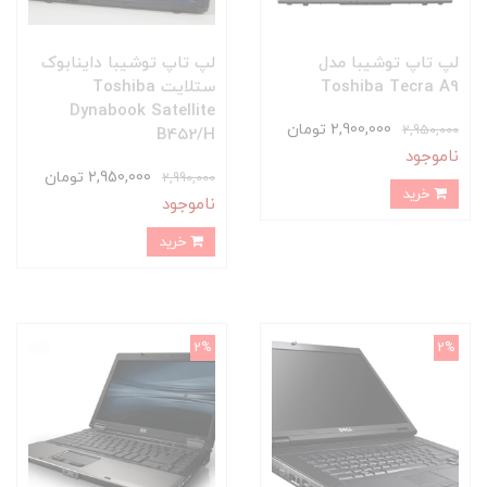
لپ تاپ توشیبا مدل
لپ تاپ توشیبا داینابوک
Toshiba Tecra A9
ستلایت Toshiba
Dynabook Satellite
2,900,000 تومان
2,950,000
B452/H
ناموجود
2,950,000 تومان
2,990,000
خرید
ناموجود
خرید
2%
2%