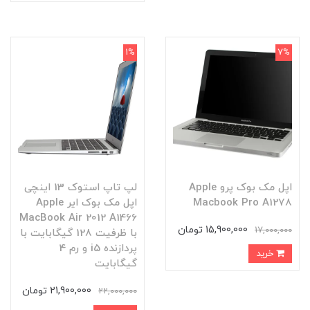
1%
7%
اپل مک بوک پرو Apple
لپ تاپ استوک 13 اینچی
Macbook Pro A1278
اپل مک بوک ایر Apple
MacBook Air 2012 A1466
15,900,000 تومان
17,000,000
با ظرفیت 128 گیگابایت با
پردازنده i5 و رم 4
خرید
گیگابایت
21,900,000 تومان
22,000,000