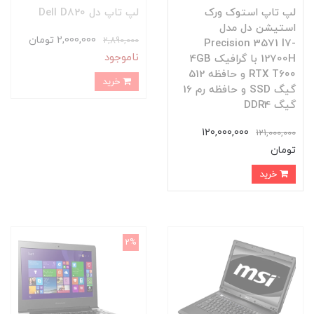
لپ تاپ استوک ورک
لپ تاپ دل Dell D820
استیشن دل مدل
2,000,000 تومان
2,890,000
Precision 3571 I7-
ناموجود
12700H با گرافیک 4GB
RTX T600 و حافظه 512
خرید
گیگ SSD و حافظه رم 16
گیگ DDR4
120,000,000
121,000,000
تومان
خرید
2%