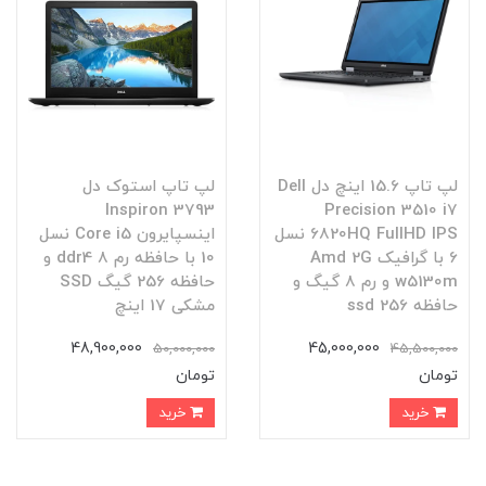
لپ تاپ 15.6 اینچ دل Dell
لپ تاپ استوک دل
Inspiron 3793
Precision 3510 i7
6820HQ FullHD IPS نسل
اینسپایرون Core i5 نسل
6 با گرافیک Amd 2G
10 با حافظه رم 8 ddr4 و
w5130m و رم 8 گیگ و
حافظه 256 گیگ SSD
حافظه ssd 256
مشکی 17 اینچ
48,900,000
45,000,000
50,000,000
45,500,000
تومان
تومان
خرید
خرید