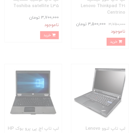
Toshiba satellite L35
Lenovo Thinkpad T61
Centrino
3,700,000 تومان
3,500,000 تومان
3,750,000
ناموجود
ناموجود
خرید
خرید
لپ تاپ لنوو Lenovo
لپ تاپ اچ پی پرو بوک HP