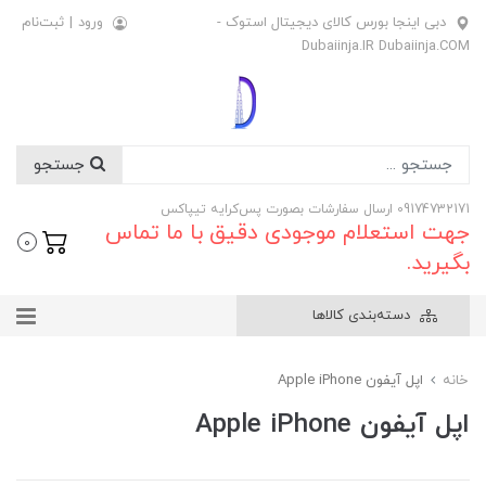
دبی اینجا بورس کالای دیجیتال استوک -
ورود
|
ثبت‌نام
Dubaiinja.IR Dubaiinja.COM
جستجو
09174732171 ارسال سفارشات بصورت پس‌کرایه تیپاکس
جهت استعلام موجودی دقیق با ما تماس
0
بگیرید.
دسته‌بندی کالاها
خانه
اپل آیفون Apple iPhone
اپل آیفون Apple iPhone