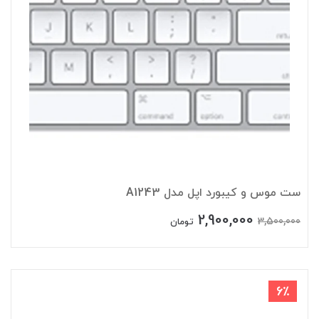
ست موس و کیبورد اپل مدل A1243
2,900,000
3,500,000
تومان
6٪