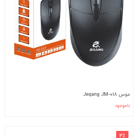
موس Jeqang JM-018
ناموجود
2٪