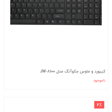
کیبورد و ماوس جکوآنگ مدل JW-8100
ناموجود
2٪