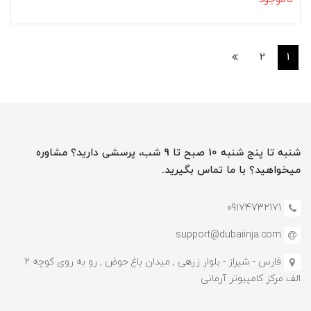
2
1
شنبه تا پنج شنبه 10 صبح تا 9 شب، پرسشی دارید؟ مشاوره
میخواهید؟ با ما تماس بگیرید.
09174732171
support@dubaiinja.com
فارس - شیراز - بلوار زرهی , میدان باغ حوض , رو به روی کوچه 2
الف مرکز کامپیوتر آرمانی