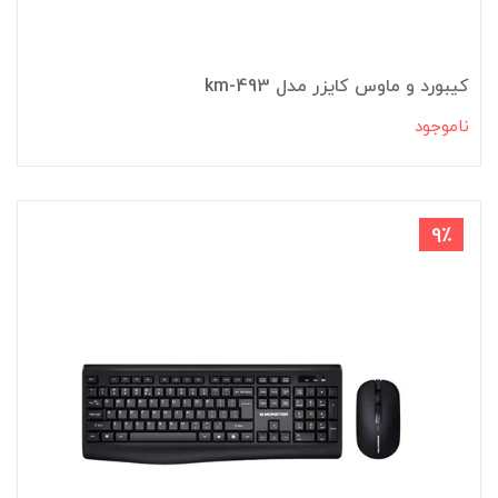
کیبورد و ماوس کایزر مدل km-493
ناموجود
9٪