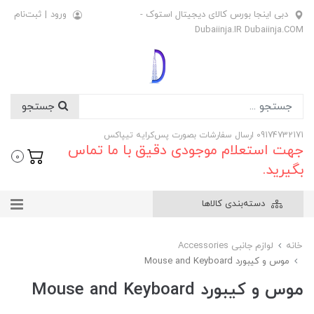
دبی اینجا بورس کالای دیجیتال استوک -
ورود
|
ثبت‌نام
Dubaiinja.IR Dubaiinja.COM
جستجو
09174732171 ارسال سفارشات بصورت پس‌کرایه تیپاکس
جهت استعلام موجودی دقیق با ما تماس
0
بگیرید.
دسته‌بندی کالاها
خانه
لوازم جانبی Accessories
موس و کیبورد Mouse and Keyboard
موس و کیبورد Mouse and Keyboard