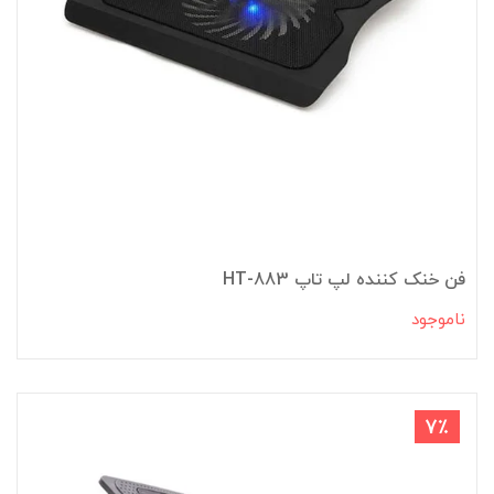
فن خنک کننده لپ تاپ HT-883
ناموجود
7٪