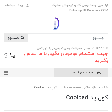
دبی اینجا بورس کالای دیجیتال استوک -
ورود
|
ثبت‌نام
Dubaiinja.IR Dubaiinja.COM
جستجو
09174732171 ارسال سفارشات بصورت پس‌کرایه تیپاکس
جهت استعلام موجودی دقیق با ما تماس
0
بگیرید.
دسته‌بندی کالاها
خانه
لوازم جانبی Accessories
کول پد Coolpad
کول پد Coolpad