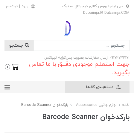
دبی اینجا بورس کالای دیجیتال استوک -
ورود
|
ثبت‌نام
Dubaiinja.IR Dubaiinja.COM
جستجو
09174732171 ارسال سفارشات بصورت پس‌کرایه تیپاکس
جهت استعلام موجودی دقیق با ما تماس
0
بگیرید.
دسته‌بندی کالاها
خانه
لوازم جانبی Accessories
بارکدخوان Barcode Scanner
بارکدخوان Barcode Scanner