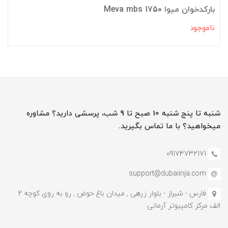
بارکدخوان میوا Meva mbs 1750
ناموجود
شنبه تا پنج شنبه 10 صبح تا 9 شب، پرسشی دارید؟ مشاوره
میخواهید؟ با ما تماس بگیرید.
09174732171
support@dubaiinja.com
فارس - شیراز - بلوار زرهی , میدان باغ حوض , رو به روی کوچه 2
الف مرکز کامپیوتر آرمانی