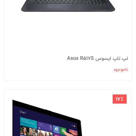
لپ تاپ ایسوس Asus R517S
ناموجود
17٪