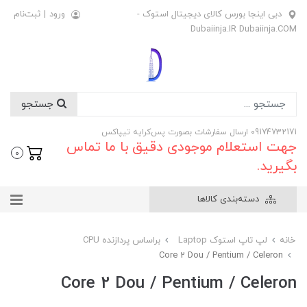
دبی اینجا بورس کالای دیجیتال استوک -
ورود
|
ثبت‌نام
Dubaiinja.IR Dubaiinja.COM
جستجو
09174732171 ارسال سفارشات بصورت پس‌کرایه تیپاکس
جهت استعلام موجودی دقیق با ما تماس
0
بگیرید.
دسته‌بندی کالاها
خانه
لپ تاپ استوک Laptop
براساس پردازنده CPU
Core 2 Dou / Pentium / Celeron
Core 2 Dou / Pentium / Celeron