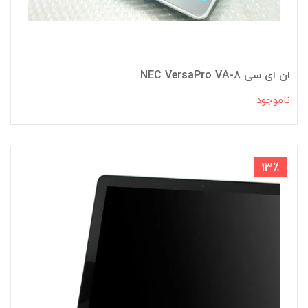
ان ای سی NEC VersaPro VA-8
ناموجود
13٪