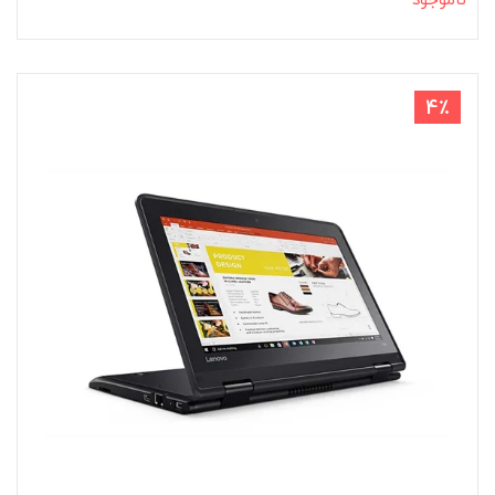
ناموجود
4٪