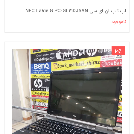
لپ تاپ ان ای سی NEC LaVie G PC-GL21DJ5AN
ناموجود
10٪