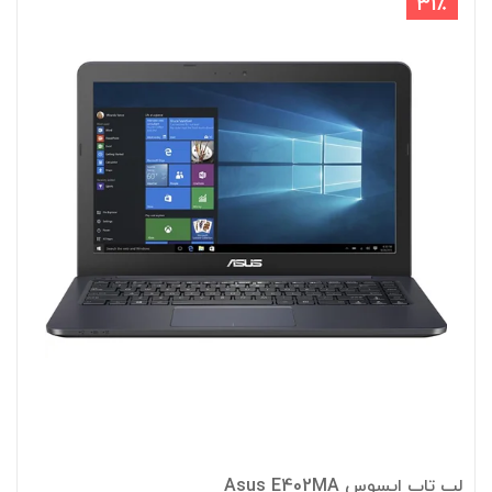
31٪
لپ تاپ ایسوس Asus E402MA