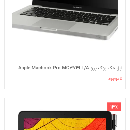
اپل مک بوک پرو Apple Macbook Pro MC374LL/A
ناموجود
14٪