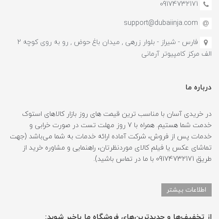
09174732171
support@dubaiinja.com
فارس - شیراز - بلوار زرهی , میدان باغ حوض , رو به روی کوچه 2
الف مرکز کامپیوتر آرمانی
درباره ما
در خریدی آسان با مناسب ترین قیمت های روز بازار کالاهای استوک
خدمت شما هستیم. همراه با 7 روز مهلت تست در صورت خرابی و
خدمات پس از فروش، شرکت آماده ارائه خدمات به شما می‌باشد (جهت
تماشای عکس یا فیلم کالای موردنظرتان، راهنمایی و مشاوره خرید از
طریق 09174732171 با ما در تماس باشید).
اطلاعات بیشتر
از تخفیف‌ها و جدیدترین‌های فروشگاه ما باخبر شوید: