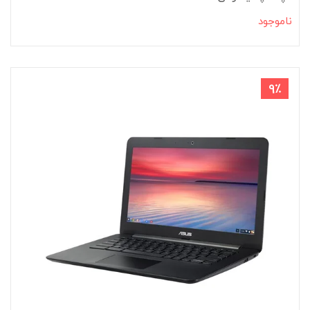
ناموجود
9٪