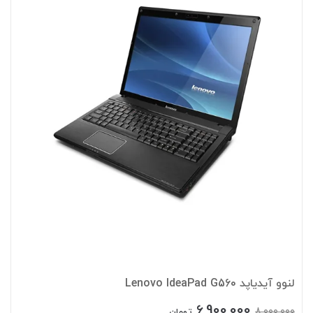
لنوو آیدیاپد Lenovo IdeaPad G560
6,900,000
8,000,000
تومان