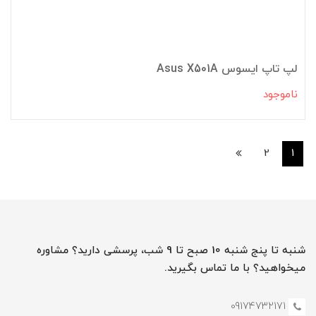
لپ تاپ ایسوس Asus X501A
ناموجود
2
1
شنبه تا پنج شنبه 10 صبح تا 9 شب، پرسشی دارید؟ مشاوره
میخواهید؟ با ما تماس بگیرید.
09174732171