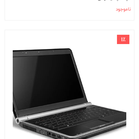
ناموجود
1٪