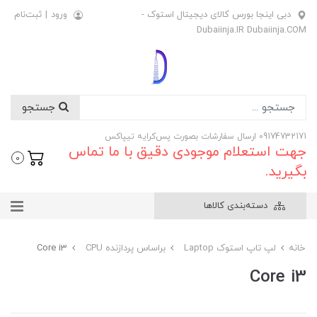
دبی اینجا بورس کالای دیجیتال استوک -
ورود
|
ثبت‌نام
Dubaiinja.IR Dubaiinja.COM
جستجو
09174732171 ارسال سفارشات بصورت پس‌کرایه تیپاکس
جهت استعلام موجودی دقیق با ما تماس
0
بگیرید.
دسته‌بندی کالاها
خانه
لپ تاپ استوک Laptop
براساس پردازنده CPU
Core i3
Core i3