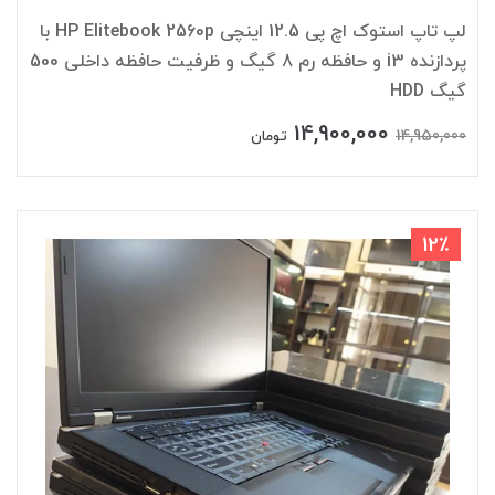
لپ تاپ استوک اچ پی 12.5 اینچی HP Elitebook 2560p با
پردازنده i3 و حافظه رم 8 گیگ و ظرفیت حافظه داخلی 500
گیگ HDD
14,900,000
14,950,000
تومان
12٪