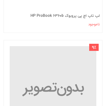
لپ تاپ اچ پی پروبوک HP ProBook 6360b
ناموجود
9٪