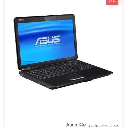
5٪
لپ تاپ ایسوس Asus K50I