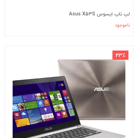
لپ تاپ ایسوس Asus X53S
ناموجود
23٪