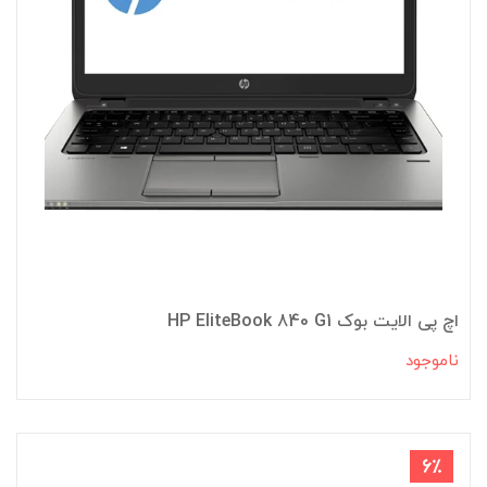
اچ پی الایت بوک HP EliteBook 840 G1
ناموجود
6٪