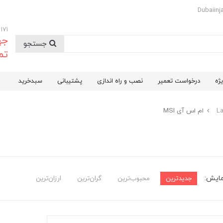
09174732171
جه
جستجو
تم
ژه
درخواست تعمیر
نصب و راه اندازی
پشتیبانی
سبدخرید
ام اس آی MSI
مایش:
جدیدترین
محبوب‌ترین
گران‌ترین
ارزان‌ترین