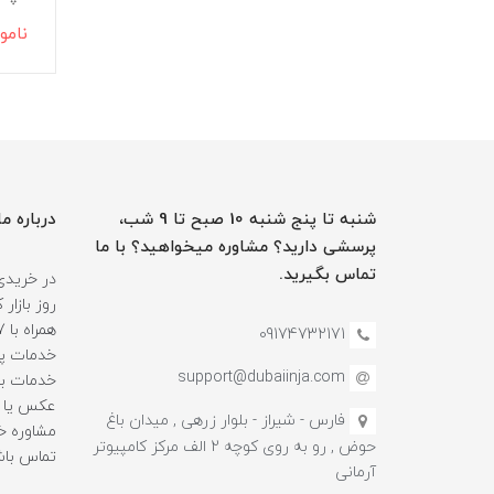
نامو
شنبه تا پنج شنبه 10 صبح تا 9 شب،
درباره ما
پرسشی دارید؟ مشاوره میخواهید؟ با ما
تماس بگیرید.
در خریدی
روز بازا
09174732171
خدمات پس
support@dubaiinja.com
خدمات به
عکس یا فی
فارس - شیراز - بلوار زرهی , میدان باغ
حوض , رو به روی کوچه 2 الف مرکز کامپیوتر
تماس باش
آرمانی