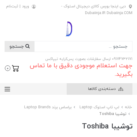
دبی اینجا بورس کالای دیجیتال استوک -
ورود
|
ثبت‌نام
Dubaiinja.IR Dubaiinja.COM
جستجو
09174732171 ارسال سفارشات بصورت پس‌کرایه تیپاکس
جهت استعلام موجودی دقیق با ما تماس
0
بگیرید.
دسته‌بندی کالاها
خانه
لپ تاپ استوک Laptop
براساس برند Laptop Brands
توشیبا Toshiba
توشیبا Toshiba