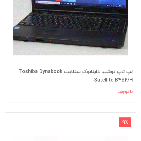
لپ تاپ توشیبا داینابوک ستلایت Toshiba Dynabook
Satellite B452/H
ناموجود
9٪