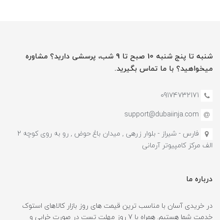
شنبه تا پنج شنبه 10 صبح تا 9 شب، پرسشی دارید؟ مشاوره
میخواهید؟ با ما تماس بگیرید.
09174732171
support@dubaiinja.com
فارس - شیراز - بلوار زرهی , میدان باغ حوض , رو به روی کوچه 2
الف مرکز کامپیوتر آرمانی
درباره ما
در خریدی آسان با مناسب ترین قیمت های روز بازار کالاهای استوک
خدمت شما هستیم. همراه با 7 روز مهلت تست در صورت خرابی و