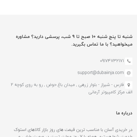
شنبه تا پنج شنبه 10 صبح تا 9 شب، پرسشی دارید؟ مشاوره
میخواهید؟ با ما تماس بگیرید.
09174732171
support@dubaiinja.com
فارس - شیراز - بلوار زرهی , میدان باغ حوض , رو به روی کوچه 2
الف مرکز کامپیوتر آرمانی
درباره ما
در خریدی آسان با مناسب ترین قیمت های روز بازار کالاهای استوک
خدمت شما هستیم. همراه با 7 روز مهلت تست در صورت خرابی و