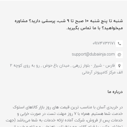
شنبه تا پنج شنبه 10 صبح تا 9 شب، پرسشی دارید؟ مشاوره
میخواهید؟ با ما تماس بگیرید.
09174732171
support@dubaiinja.com
فارس - شیراز - بلوار زرهی , میدان باغ حوض , رو به روی کوچه 2
الف مرکز کامپیوتر آرمانی
درباره ما
در خریدی آسان با مناسب ترین قیمت های روز بازار کالاهای استوک
خدمت شما هستیم. همراه با 7 روز مهلت تست در صورت خرابی و
خدمات پس از فروش، شرکت آماده ارائه خدمات به شما می‌باشد (جهت
تماشای عکس یا فیلم کالای موردنظرتان، راهنمایی و مشاوره خرید از