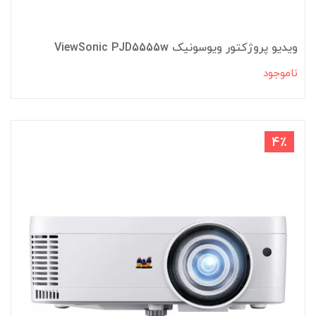
ویدیو پروژکتور ویوسونیک ViewSonic PJD5555w
ناموجود
4٪