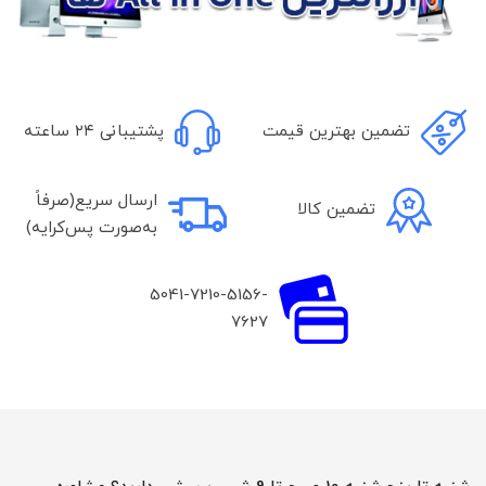
تضمین بهترین قیمت
پشتیبانی ۲۴ ساعته
ارسال سریع(صرفاً
تضمین کالا
به‌صورت پس‌کرایه)
5041-7210-5156-
7627