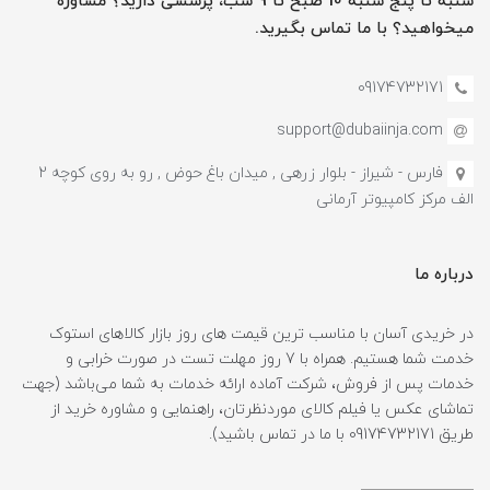
شنبه تا پنج شنبه 10 صبح تا 9 شب، پرسشی دارید؟ مشاوره
میخواهید؟ با ما تماس بگیرید.
09174732171
support@dubaiinja.com
فارس - شیراز - بلوار زرهی , میدان باغ حوض , رو به روی کوچه 2
الف مرکز کامپیوتر آرمانی
درباره ما
در خریدی آسان با مناسب ترین قیمت های روز بازار کالاهای استوک
خدمت شما هستیم. همراه با 7 روز مهلت تست در صورت خرابی و
خدمات پس از فروش، شرکت آماده ارائه خدمات به شما می‌باشد (جهت
تماشای عکس یا فیلم کالای موردنظرتان، راهنمایی و مشاوره خرید از
طریق 09174732171 با ما در تماس باشید).