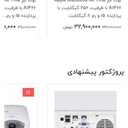
بوک ایر Apple MacBook Air 2015
بوک ایر 2015
A1466 با ظرفیت 256 گیگابایت با
پردازنده i5 و رم 8 گیگابایت
پردازنده i5 و رم 8 گیگابایت
900,000
32,900,000
29,000,000
33,000,000
تومان
پروژکتور پیشنهادی
1٪