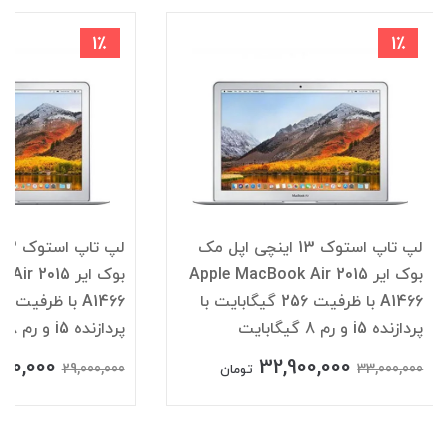
1٪
1٪
لپ تاپ استوک 13 اینچی اپل مک
بوک ایر Apple MacBook Air 2015
بوک ایر 2015
A1466 با ظرفیت 256 گیگابایت با
پردازنده i5 و رم 8 گیگابایت
پردازنده i5 و رم 8 گیگابایت
900,000
32,900,000
29,000,000
33,000,000
تومان