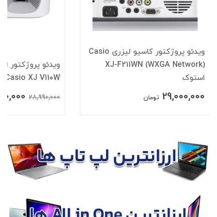
ویدئو پروژکتور کاسیو لیزری Casio
XJ-F211WN (WXGA Network)
ویدئو پروژکتور اس
استوک
Casio XJ V110W
00,000
29,000,000
28,990,000
تومان