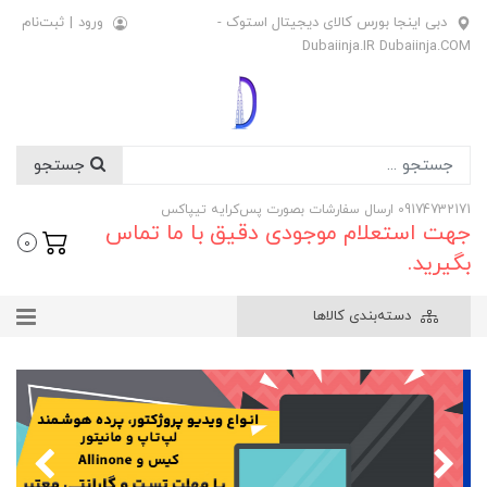
دبی اینجا بورس کالای دیجیتال استوک -
ورود
|
ثبت‌نام
Dubaiinja.IR Dubaiinja.COM
جستجو
09174732171 ارسال سفارشات بصورت پس‌کرایه تیپاکس
جهت استعلام موجودی دقیق با ما تماس
0
بگیرید.
دسته‌بندی کالاها