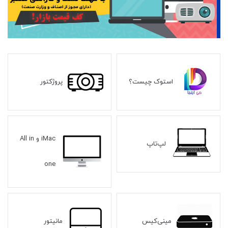
استوک چیست؟
پروژکتور
iMac و All in
لپ‌تاپ
one
مینی‌کیس
مانیتور