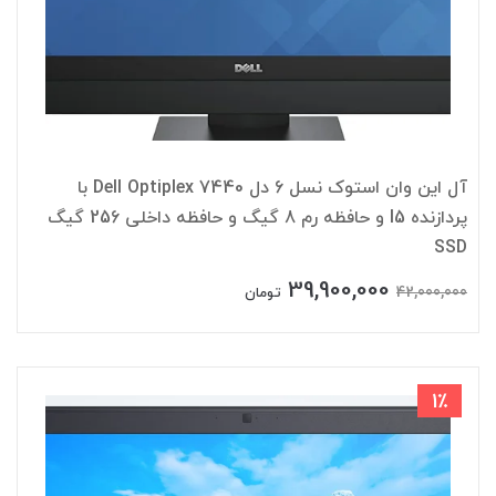
آل این وان استوک نسل 6 دل Dell Optiplex 7440 با
پردازنده I5 و حافظه رم 8 گیگ و حافظه داخلی 256 گیگ
SSD
39,900,000
42,000,000
تومان
1٪