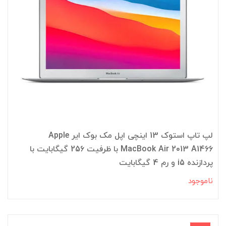
لپ تاپ استوک 13 اینچی اپل مک بوک ایر Apple
MacBook Air 2013 A1466 با ظرفیت 256 گیگابایت با
پردازنده i5 و رم 4 گیگابایت
ناموجود