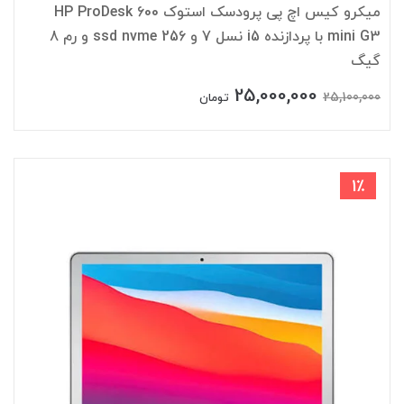
میکرو کیس اچ پی پرودسک استوک HP ProDesk 600
mini G3 با پردازنده i5 نسل 7 و ssd nvme 256 و رم 8
گیگ
25,000,000
25,100,000
تومان
1٪