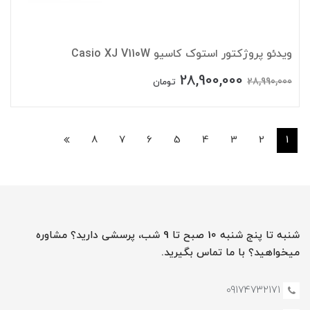
ویدئو پروژکتور استوک کاسیو Casio XJ V110W
28,900,000
28,990,000
تومان
8
7
6
5
4
3
2
1
شنبه تا پنج شنبه 10 صبح تا 9 شب، پرسشی دارید؟ مشاوره
میخواهید؟ با ما تماس بگیرید.
09174732171