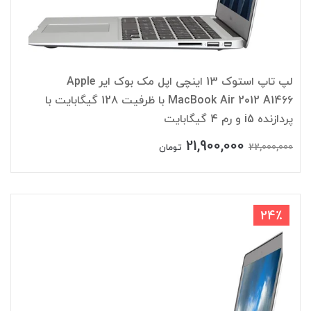
لپ تاپ استوک 13 اینچی اپل مک بوک ایر Apple
MacBook Air 2012 A1466 با ظرفیت 128 گیگابایت با
پردازنده i5 و رم 4 گیگابایت
21,900,000
22,000,000
تومان
24٪