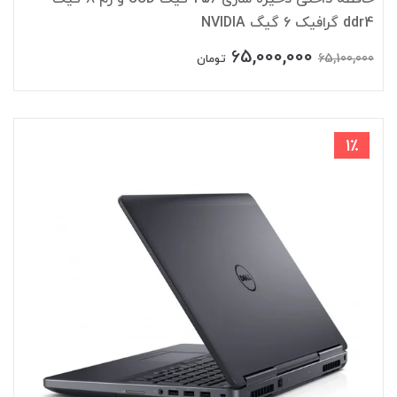
ddr4 گرافیک 6 گیگ NVIDIA
65,000,000
65,100,000
تومان
1٪