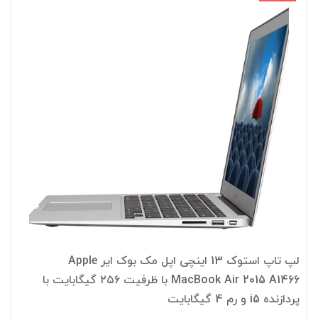
لپ تاپ استوک 13 اینچی اپل مک بوک ایر Apple
MacBook Air 2015 A1466 با ظرفیت ۲۵۶ گیگابایت با
پردازنده i5 و رم 4 گیگابایت