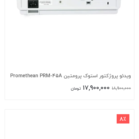
ویدئو پروژکتور استوک پرومتین Promethean PRM-45A
17,900,000
18,900,000
تومان
8٪