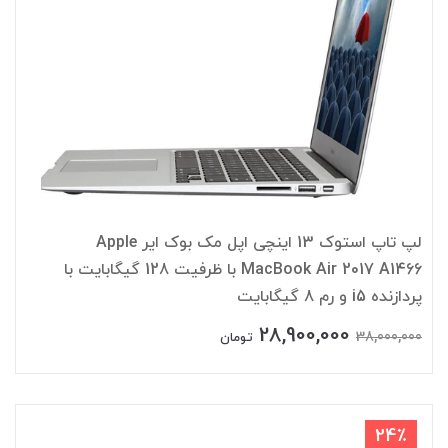
لپ تاپ استوک 13 اینچی اپل مک بوک ایر Apple
MacBook Air 2017 A1466 با ظرفیت 128 گیگابایت با
پردازنده i5 و رم 8 گیگابایت
28,900,000
38,000,000
تومان
24٪