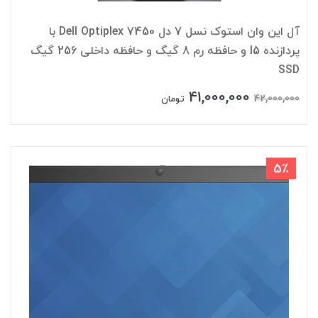
آل این وان استوک نسل 7 دل Dell Optiplex 7450 با
پردازنده I5 و حافظه رم 8 گیگ و حافظه داخلی 256 گیگ
SSD
41,000,000
42,000,000
تومان
5٪