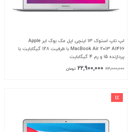
لپ تاپ استوک 13 اینچی اپل مک بوک ایر Apple
MacBook Air 2013 A1466 با ظرفیت 128 گیگابایت با
پردازنده i5 و رم 4 گیگابایت
22,900,000
23,000,000
تومان
1٪