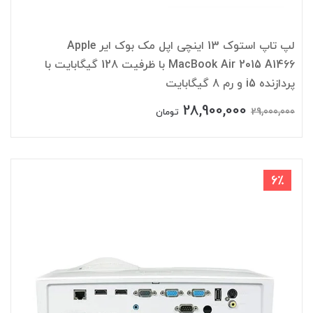
لپ تاپ استوک 13 اینچی اپل مک بوک ایر Apple
MacBook Air 2015 A1466 با ظرفیت 128 گیگابایت با
پردازنده i5 و رم 8 گیگابایت
28,900,000
29,000,000
تومان
6٪