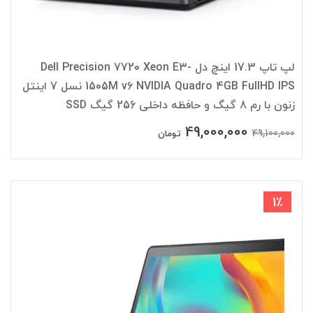
لپ تاپ 17.3 اینچ دل Dell Precision 7720 Xeon E3-
1505M v6 NVIDIA Quadro 4GB FullHD IPS نسل 7 اینتل
زنون با رم 8 گیگ و حافظه داخلی 256 گیگ SSD
49,000,000
49,100,000
تومان
1٪