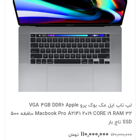
لپ تاپ اپل مک بوک پرو VGA 4GB DDR6 Apple
Macbook Pro A2141 2019 CORE i9 RAM 32 حافظه 500
SSD تاچ بار
110,000,000
120,000,000
تومان