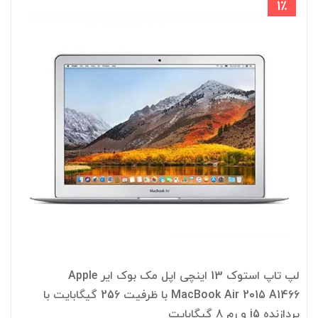
1٪
لپ تاپ استوک 13 اینچی اپل مک بوک ایر Apple
MacBook Air 2015 A1466 با ظرفیت 256 گیگابایت با
پردازنده i5 و رم 8 گیگابایت