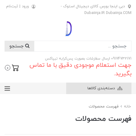
دبی اینجا بورس کالای دیجیتال استوک -
ورود
|
ثبت‌نام
Dubaiinja.IR Dubaiinja.COM
جستجو
09174732171 ارسال سفارشات بصورت پس‌کرایه تیپاکس
جهت استعلام موجودی دقیق با ما تماس
0
بگیرید.
دسته‌بندی کالاها
خانه
فهرست محصولات
فهرست محصولات