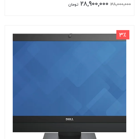
28,900,000
38,000,000
تومان
3٪