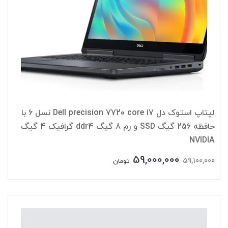
لپتاپ استوک دل Dell precision 7720 core i7 نسل 6 با
حافظه 256 گیگ SSD و رم 8 گیگ ddr4 گرافیک 4 گیگ
NVIDIA
59,000,000
59,100,000
تومان