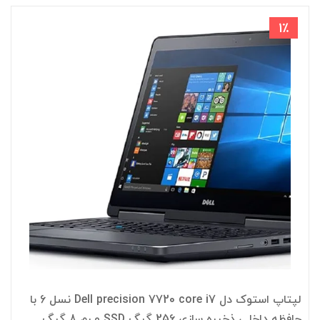
1٪
لپتاپ استوک دل Dell precision 7720 core i7 نسل 6 با
حافظه داخلی ذخیره سازی 256 گیگ SSD و رم 8 گیگ