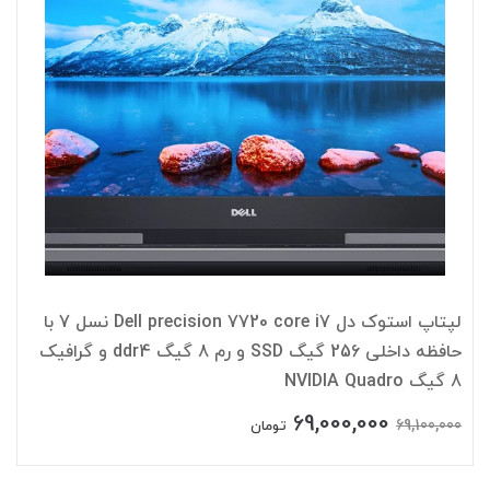
لپتاپ استوک دل Dell precision 7720 core i7 نسل 7 با
حافظه داخلی 256 گیگ SSD و رم 8 گیگ ddr4 و گرافیک
8 گیگ NVIDIA Quadro
69,000,000
69,100,000
تومان