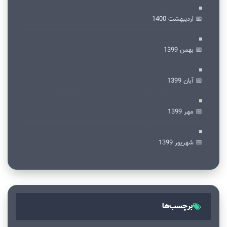
📅 ارديبهشت 1400
📅 بهمن 1399
📅 آبان 1399
📅 مهر 1399
📅 شهریور 1399
برچسب‌ها