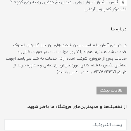
فارس - شیراز - بلوار زرهی , میدان باغ حوض , رو به روی کوچه 2
الف مرکز کامپیوتر آرمانی
درباره ما
در خریدی آسان با مناسب ترین قیمت های روز بازار کالاهای استوک
خدمت شما هستیم. همراه با 7 روز مهلت تست در صورت خرابی و
خدمات پس از فروش، شرکت آماده ارائه خدمات به شما می‌باشد (جهت
تماشای عکس یا فیلم کالای موردنظرتان، راهنمایی و مشاوره خرید از
طریق 09174732171 با ما در تماس باشید).
اطلاعات بیشتر
از تخفیف‌ها و جدیدترین‌های فروشگاه ما باخبر شوید: