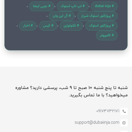
# dubai inja
# لپ تاپ استوک
# دوبی اینجا
# پروژکتور استوک شیراز
# آل این وان
# پروژکتور استوک
# تکنولوژی
# کیس
# اخبار
# کامپیوتر
شنبه تا پنج شنبه 10 صبح تا 9 شب، پرسشی دارید؟ مشاوره
میخواهید؟ با ما تماس بگیرید.
09174732171
support@dubaiinja.com