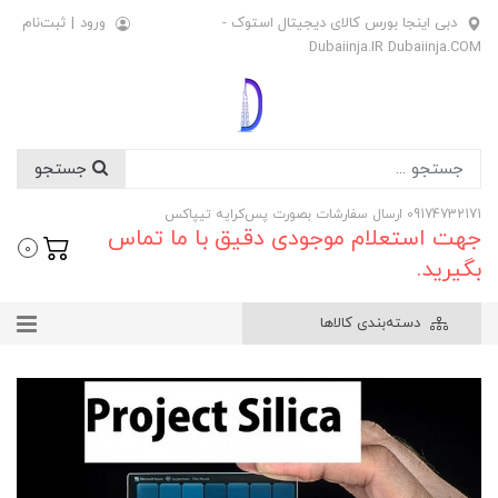
دبی اینجا بورس کالای دیجیتال استوک -
ورود
|
ثبت‌نام
Dubaiinja.IR Dubaiinja.COM
جستجو
09174732171 ارسال سفارشات بصورت پس‌کرایه تیپاکس
جهت استعلام موجودی دقیق با ما تماس
0
بگیرید.
دسته‌بندی کالاها