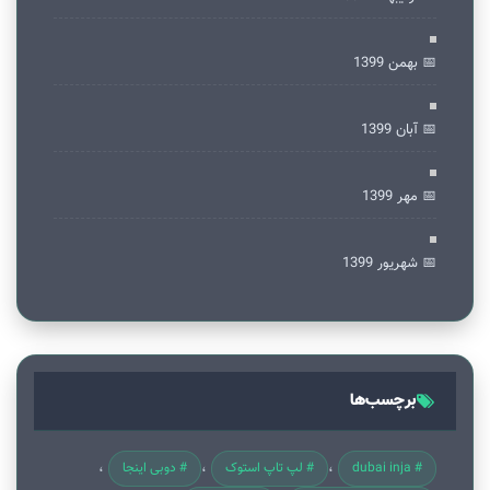
📅 بهمن 1399
📅 آبان 1399
📅 مهر 1399
📅 شهریور 1399
برچسب‌ها
# dubai inja
# لپ تاپ استوک
# دوبی اینجا