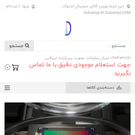
دبی اینجا بورس کالای دیجیتال استوک -
ورود
|
ثبت‌نام
Dubaiinja.IR Dubaiinja.COM
جستجو
09174732171 ارسال سفارشات بصورت پس‌کرایه تیپاکس
جهت استعلام موجودی دقیق با ما تماس
0
بگیرید.
دسته‌بندی کالاها