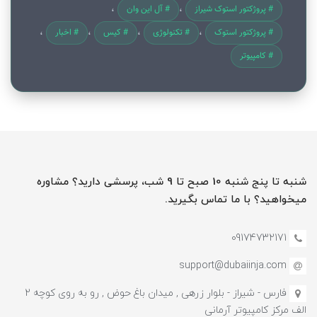
# پروژکتور استوک شیراز
# آل این وان
# پروژکتور استوک
# تکنولوژی
# کیس
# اخبار
# کامپیوتر
شنبه تا پنج شنبه 10 صبح تا 9 شب، پرسشی دارید؟ مشاوره
میخواهید؟ با ما تماس بگیرید.
09174732171
support@dubaiinja.com
فارس - شیراز - بلوار زرهی , میدان باغ حوض , رو به روی کوچه 2
الف مرکز کامپیوتر آرمانی