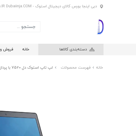
دبی اینجا بورس کالای دیجیتال استوک - Dubaiinja.IR Dubaiinja.COM
دسته‌بندی کالاها
خانه
فروش وی
خانه
فهرست محصولات
لپ تاپ استوک دل 7520 با پردازنده intel Core i7 7700HQ با حافظه رم 16 گیگ و حافظه SSD گیگ 512 و 4GB Nvidia M2000M