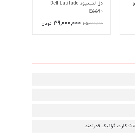
و
دل لتیتیود Dell Latitude
E5590
XJ-H1700 اس
39,000,000
9,900,000
45,000,000
تومان
تمند