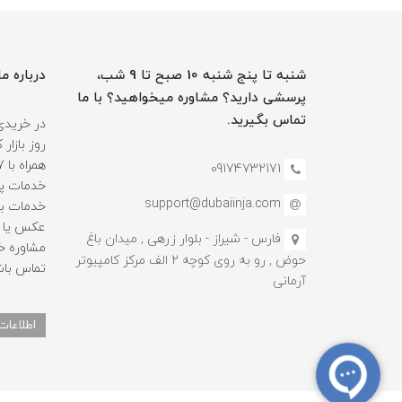
شنبه تا پنج شنبه 10 صبح تا 9 شب،
درباره ما
پرسشی دارید؟ مشاوره میخواهید؟ با ما
تماس بگیرید.
در خریدی
روز بازا
09174732171
خدمات پس
support@dubaiinja.com
خدمات به
عکس یا فی
فارس - شیراز - بلوار زرهی , میدان باغ
حوض , رو به روی کوچه 2 الف مرکز کامپیوتر
تماس باش
آرمانی
اطلاعات