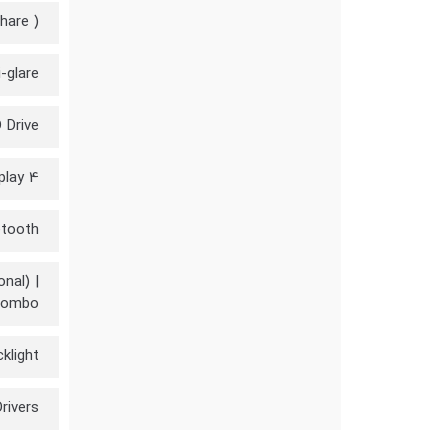
hare )
ti-glare
 DVD Drive
4 x USB 3.0 | 1 Thunderbolt 3.0 | 1 HDMI | 1 Mini Display
etooth
nal) |
Combo
Backlight
rivers