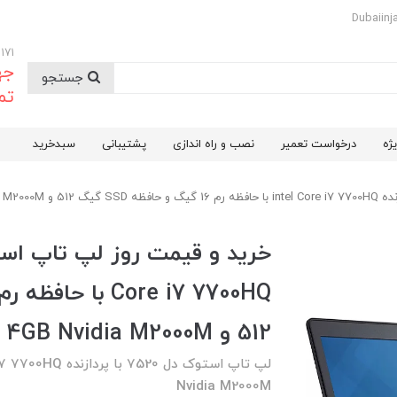
09174732171
جه
جستجو
تم
ژه
درخواست تعمیر
نصب و راه اندازی
پشتیبانی
سبدخرید
512 و 4GB Nvidia M2000M
Nvidia M2000M