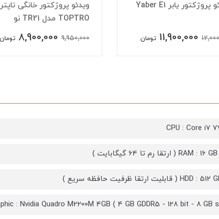
ویدئو پروژکتور یابر Yaber E1
ویدئو پروژکتور خانگی تاپتر
TOPTRO مدل TR21 نو
8,900,000
11,900,000
9,950,000
12,00
تومان
تومان
CPU : Core i7 
RA ( ارتقا رم تا 64 گیگابایت )
( قابلیت ارتقا ظرفیت حافظه سریع )
Graphic : Nvidia Quadro M2200M 4GB ( 4 GB GDDR5 - 128 bit - 8 G ) کارت گرافیک قدر