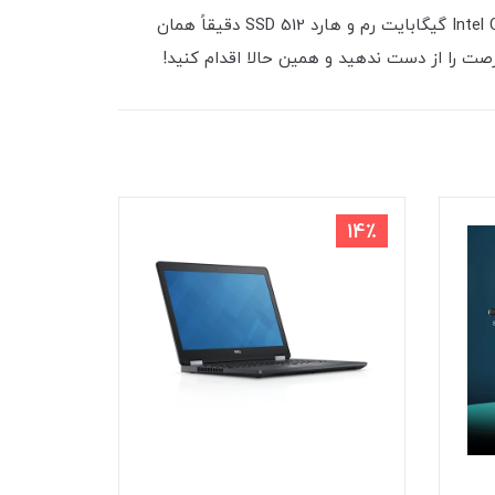
آیا به دنبال یک لپ تاپ قدرتمند و مقرون‌به‌صرفه هستید؟ لپ تاپ استوک دل 7520 با پردازنده پرسرعت Intel Core i7 7700HQ، 16 گیگابایت رم و هارد 512 SSD دقیقاً همان
19٪
14٪