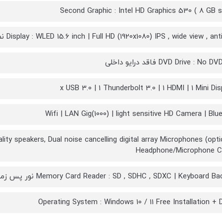
Second Graphic : Intel HD Graphics 530 ( 8 GB s
Display : WLED 15.6 inch | Full HD (1920x1080) IPS , wide view , an نمایشگر با کیفیت تصویر
DVD Drive : No فاقد درایو داخلی
Wifi | LAN Gig(1000) | light sensitive HD Camera | Blu
ity speakers, Dual noise cancelling digital array Microphones (optio
Headphone/Microphone 
Memory Card Reader : SD , SDHC , SDXC | Keyboard  نور پس زمینه کیبورد (optional)
Operating System : Windows 10 / 11 Free Installation + D