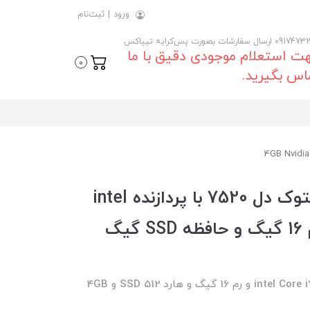
ورود
|
ثبت‌نام
 ارسال سفارشات بصورت پس‌کرایه تیپاکس
ت استعلام موجودی دقیق با ما
0
اس بگیرید.
خرید و قیمت روز لپ تاپ استوک دل 7520 با پردازنده intel
Core i7 7700HQ با حافظه رم 16 گیگ و حافظه SSD گیگ
لپ تاپ استوک دل 7520 با پردازنده intel Core i7 7700HQ و رم 16 گیگ و هارد 512 SSD و 4GB