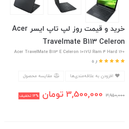
خرید و قیمت روز لپ تاپ ایسر Acer
Travelmate B113 Celeron
Acer TravelMate B113 E Celeron 1017U Ram 4 Hard 160
از 5
افزودن به علاقه‌مندی‌ها
مقایسه محصول
3,500,000
تومان
3,950,000
12%
تخفیف