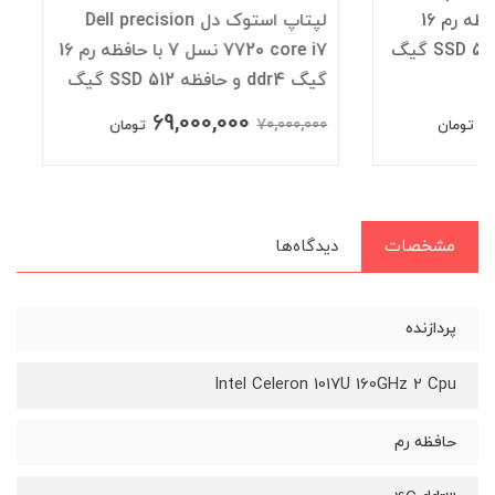
لپتاپ استوک دل Dell precision
640
7720 core i7 نسل 7 با حافظه رم 16
گیگ ddr4 و حافظه SSD 512 گیگ
گیگ و حافظه SSD 512
000,000
69,000,000
40,000,000
70,000,000
تومان
مشخصات
دیدگاه‌ها
پردازنده
Intel Celeron 1017U 160GHz 2 Cpu
حافظه رم