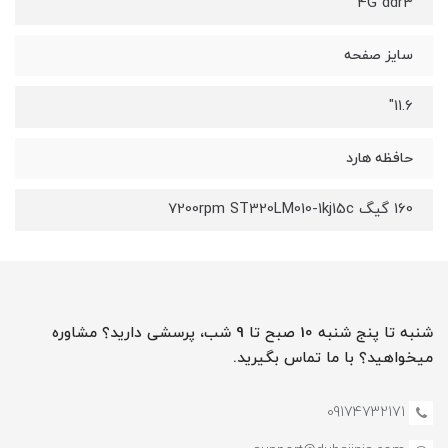
4G ddr3
سایز صفحه
11.6"
حافظه هارد
160 گیگ 7200rpm ST320LM010-1kj15c
شنبه تا پنج شنبه 10 صبح تا 9 شب، پرسشی دارید؟ مشاوره
میخواهید؟ با ما تماس بگیرید.
09174732171