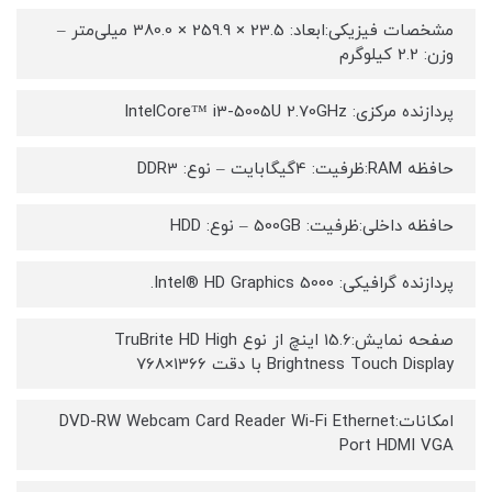
مشخصات فیزیکی:ابعاد: 23.5 × 259.9 × 380.0 میلی‌متر –
وزن: 2.2 کیلوگرم
پردازنده مرکزی: IntelCore™ i3-5005U 2.70GHz
حافظه RAM:ظرفیت: 4گیگابایت – نوع: DDR3
حافظه داخلی:ظرفیت: 500GB – نوع: HDD
پردازنده گرافیکی: Intel® HD Graphics 5000.
صفحه نمایش:15.6 اینچ از نوع TruBrite HD High
Brightness Touch Display با دقت 1366×768
امکانات:DVD-RW Webcam Card Reader Wi-Fi Ethernet
Port HDMI VGA