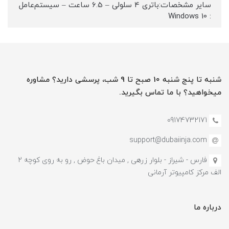
سایر مشخصات:باتری 4 سلولی – 6.5 ساعت – سیستم‌عامل
: Windows 10
شنبه تا پنج شنبه 10 صبح تا 9 شب، پرسشی دارید؟ مشاوره
میخواهید؟ با ما تماس بگیرید.
09174732171
support@dubaiinja.com
فارس - شیراز - بلوار زرهی , میدان باغ حوض , رو به روی کوچه 2
الف مرکز کامپیوتر آرمانی
درباره ما