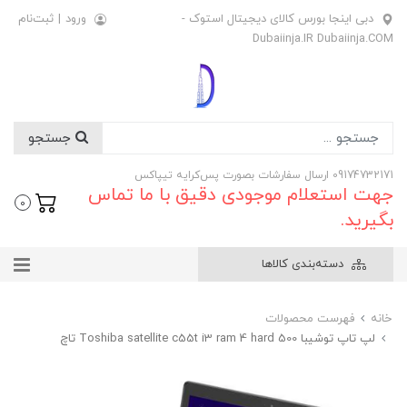
دبی اینجا بورس کالای دیجیتال استوک -
ورود
|
ثبت‌نام
Dubaiinja.IR Dubaiinja.COM
جستجو
09174732171 ارسال سفارشات بصورت پس‌کرایه تیپاکس
جهت استعلام موجودی دقیق با ما تماس
0
بگیرید.
دسته‌بندی کالاها
خانه
فهرست محصولات
لپ تاپ توشیبا Toshiba satellite c55t i3 ram 4 hard 500 تاچ