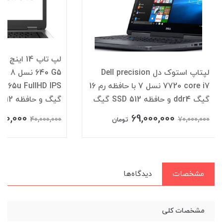
لپتاپ استوک دل Dell precision
640
7720 core i7 نسل 7 با حافظه رم 16
گیگ ddr4 و حافظه SSD 512 گیگ
گیگ و حافظه SSD 512
00,000
69,000,000
40,000,000
70,000,000
تومان
مشخصات
دیدگاه‌ها
مشخصات کلی