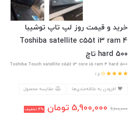
خرید و قیمت روز لپ تاپ توشیبا
Toshiba satellite c55t i3 ram 4
hard 500 تاچ
Toshiba Touch satellite c55t i3 core i5 ram 4 hard 500
از 1
افزودن به علاقه‌مندی‌ها
مقایسه محصول
5,900,000
تومان
6,100,000
4%
تخفیف