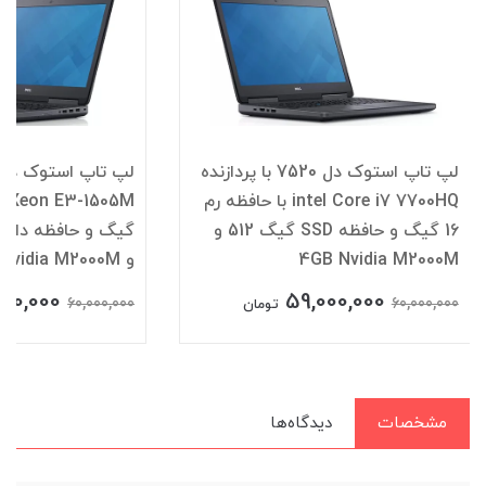
لپ تاپ استوک دل 7520 با پردازنده
intel Core i7 7700HQ با حافظه رم
16 گیگ و حافظه SSD گیگ 512 و
4GB Nvidia M2000M
و 4GB Nvidia M2000M
000,000
59,000,000
60,000,000
60,000,000
تومان
مشخصات
دیدگاه‌ها