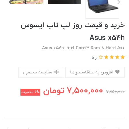
خرید و قیمت روز لپ تاپ ایسوس
Asus x54h
Asus x54h Intel Corei3 Ram 8 Hard 500
از 5
افزودن به علاقه‌مندی‌ها
مقایسه محصول
7,500,000
تومان
7,950,000
6%
تخفیف