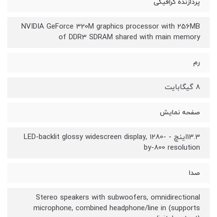
پردازنده گرافیکی
NVIDIA GeForce 320M graphics processor with 256MB
of DDR3 SDRAM shared with main memory
رم
8 گیگابایت
صفحه نمایش
13.3اینچ - LED-backlit glossy widescreen display, 1280-
by-800 resolution
صدا
Stereo speakers with subwoofers, omnidirectional
microphone, combined headphone/line in (supports