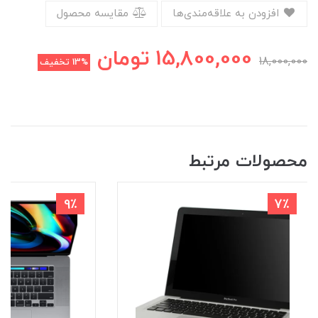
افزودن به علاقه‌مندی‌ها
مقایسه محصول
15,800,000
تومان
18,000,000
13%
تخفیف
محصولات مرتبط
9٪
7٪