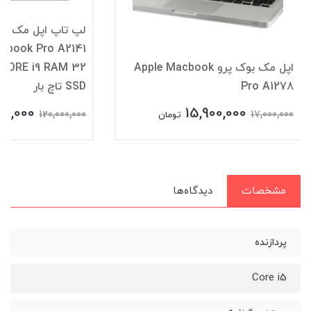
cbook Pro A2141
اپل مک بوک پرو Apple Macbook
Pro A1278
SSD تاچ بار
000,000
15,900,000
120,000,000
17,000,000
تومان
مشخصات
دیدگاه‌ها
پردازنده
Core i5