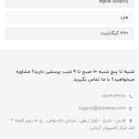
digital output)
هارد
320 گیگابایت
شنبه تا پنج شنبه 10 صبح تا 9 شب، پرسشی دارید؟ مشاوره
میخواهید؟ با ما تماس بگیرید.
09174732171
support@dubaiinja.com
فارس - شیراز - بلوار زرهی , میدان باغ حوض , رو به روی کوچه 2
الف مرکز کامپیوتر آرمانی