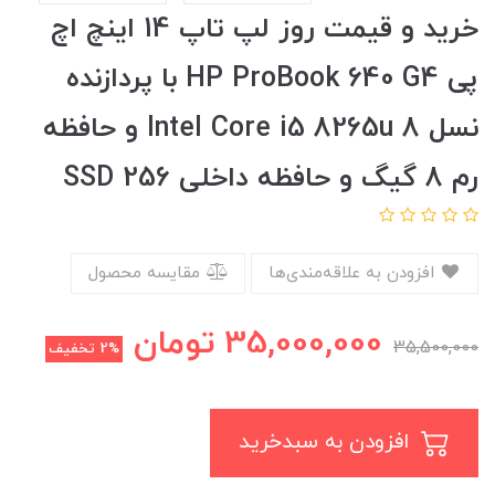
خرید و قیمت روز لپ تاپ 14 اینچ اچ
پی HP ProBook 640 G4 با پردازنده
نسل 8 Intel Core i5 8265u و حافظه
رم 8 گیگ و حافظه داخلی SSD 256
افزودن به علاقه‌مندی‌ها
مقایسه محصول
35,000,000
تومان
35,500,000
2%
تخفیف
افزودن به سبدخرید