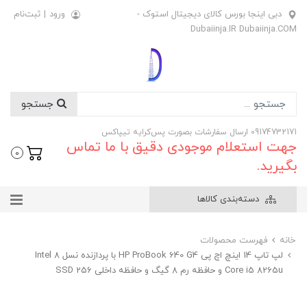
دبی اینجا بورس کالای دیجیتال استوک -
ورود
|
ثبت‌نام
Dubaiinja.IR Dubaiinja.COM
جستجو
09174732171 ارسال سفارشات بصورت پس‌کرایه تیپاکس
جهت استعلام موجودی دقیق با ما تماس
0
بگیرید.
دسته‌بندی کالاها
خانه
فهرست محصولات
لپ تاپ 14 اینچ اچ پی HP ProBook 640 G4 با پردازنده نسل 8 Intel
Core i5 8265u و حافظه رم 8 گیگ و حافظه داخلی SSD 256