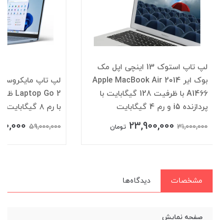
لپ تاپ استوک 13 اینچی اپل مک
بوک ایر Apple MacBook Air 2014
A1466 با ظرفیت 128 گیگابایت با
پردازنده i5 و رم 4 گیگابایت
با رم ۸ گیگابایت و پردازنده Core i5
00,000
23,900,000
59,000,000
31,000,000
تومان
مشخصات
دیدگاه‌ها
صفحه نمایش