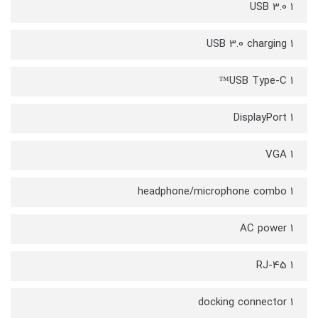
1 USB 3.0
1 USB 3.0 charging
1 USB Type-C™
1 DisplayPort
1 VGA
1 headphone/microphone combo
1 AC power
1 RJ-45
1 docking connector