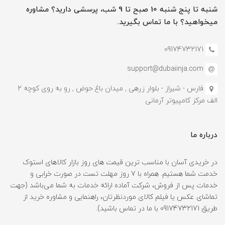
شنبه تا پنج شنبه 10 صبح تا 9 شب، پرسشی دارید؟ مشاوره
میخواهید؟ با ما تماس بگیرید.
09174732171
support@dubaiinja.com
فارس - شیراز - بلوار زرهی , میدان باغ حوض , رو به روی کوچه 2
الف مرکز کامپیوتر آرمانی
درباره ما
در خریدی آسان با مناسب ترین قیمت های روز بازار کالاهای استوک
خدمت شما هستیم. همراه با 7 روز مهلت تست در صورت خرابی و
خدمات پس از فروش، شرکت آماده ارائه خدمات به شما می‌باشد (جهت
تماشای عکس یا فیلم کالای موردنظرتان، راهنمایی و مشاوره خرید از
طریق 09174732171 با ما در تماس باشید).