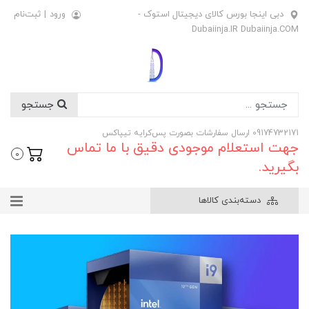
دبی اینجا بورس کالای دیجیتال استوک -
ورود
|
ثبت‌نام
Dubaiinja.IR Dubaiinja.COM
جستجو
09174732171 ارسال سفارشات بصورت پس‌کرایه تیپاکس
جهت استعلام موجودی دقیق با ما تماس
0
بگیرید.
دسته‌بندی کالاها