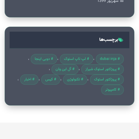
📅 شهریور 1399
برچسب‌ها
# dubai inja
# لپ تاپ استوک
# دوبی اینجا
# پروژکتور استوک شیراز
# آل این وان
# پروژکتور استوک
# تکنولوژی
# کیس
# اخبار
# کامپیوتر