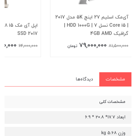
آی‌مک اسلیم 27 اینچ 5K مدل 2017
| Core i5 نسل 7 | HDD 1000G |
اپل آی مک
گرافیک 4GB AMD
SSD 2017
00,000
79,000,000
64,000,000
81,500,000
تومان
مشخصات
دیدگاه‌ها
مشخصات کلی
ابعاد 17.7* 20.8 * 6.9
وزن 5.68 kg