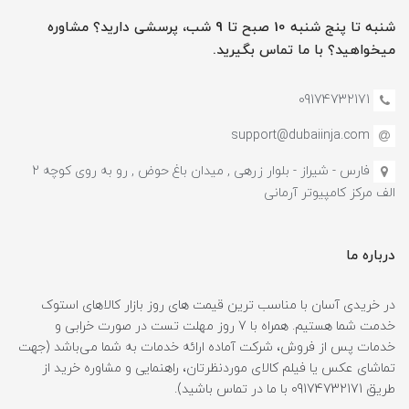
شنبه تا پنج شنبه 10 صبح تا 9 شب، پرسشی دارید؟ مشاوره
میخواهید؟ با ما تماس بگیرید.
09174732171
support@dubaiinja.com
فارس - شیراز - بلوار زرهی , میدان باغ حوض , رو به روی کوچه 2
الف مرکز کامپیوتر آرمانی
درباره ما
در خریدی آسان با مناسب ترین قیمت های روز بازار کالاهای استوک
خدمت شما هستیم. همراه با 7 روز مهلت تست در صورت خرابی و
خدمات پس از فروش، شرکت آماده ارائه خدمات به شما می‌باشد (جهت
تماشای عکس یا فیلم کالای موردنظرتان، راهنمایی و مشاوره خرید از
طریق 09174732171 با ما در تماس باشید).