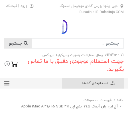
دبی اینجا بورس کالای دیجیتال استوک -
ورود
|
ثبت‌نام
Dubaiinja.IR Dubaiinja.COM
جستجو
09174732171 ارسال سفارشات بصورت پس‌کرایه تیپاکس
جهت استعلام موجودی دقیق با ما تماس
0
بگیرید.
دسته‌بندی کالاها
خانه
فهرست محصولات
آل این وان آیمک 21.5 اینچ اپل Apple iMac A1418 i5 SSD 4K