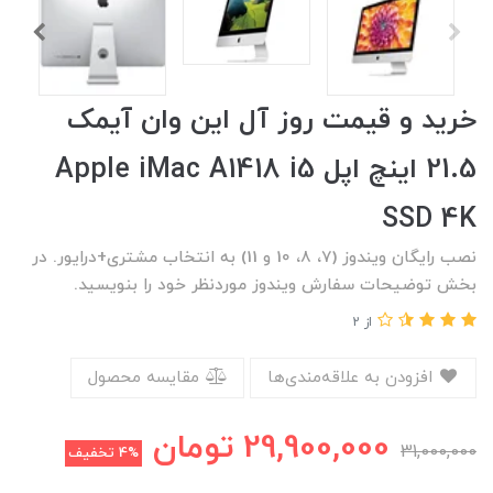
خرید و قیمت روز آل این وان آیمک
21.5 اینچ اپل Apple iMac A1418 i5
SSD 4K
نصب رایگان ویندوز (7، 8، 10 و 11) به انتخاب مشتری+درایور. در
بخش توضیحات سفارش ویندوز موردنظر خود را بنویسید.
از 2
افزودن به علاقه‌مندی‌ها
مقایسه محصول
29,900,000
تومان
31,000,000
4%
تخفیف