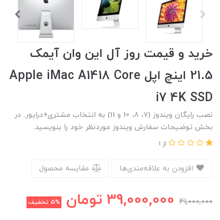
خرید و قیمت روز آل این وان آیمک
21.5 اینچ اپل Apple iMac A1418 Core
i7 4K SSD
نصب رایگان ویندوز (7، 8، 10 و 11) به انتخاب مشتری+درایور. در
بخش توضیحات سفارش ویندوز موردنظر خود را بنویسید.
از 1
افزودن به علاقه‌مندی‌ها
مقایسه محصول
39,000,000
تومان
41,000,000
5%
تخفیف