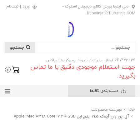
دبی اینجا بورس کالای دیجیتال استوک -
ورود
|
ثبت‌نام
Dubaiinja.IR Dubaiinja.COM
جستجو
09174732171 ارسال سفارشات بصورت پس‌کرایه تیپاکس
جهت استعلام موجودی دقیق با ما تماس
0
بگیرید.
دسته‌بندی کالاها
خانه
فهرست محصولات
آل این وان آیمک 21.5 اینچ اپل Apple iMac A1418 Core i7 4K SSD