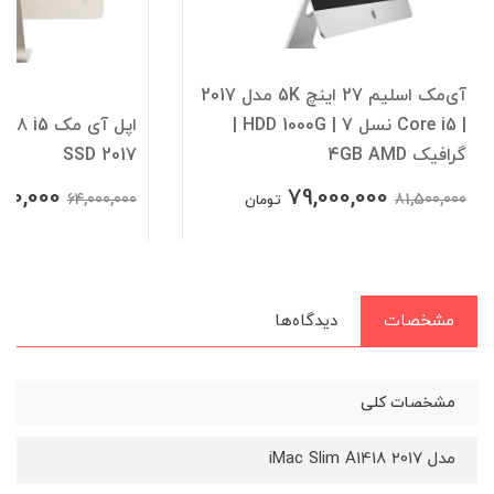
آی‌مک اسلیم 27 اینچ 5K مدل 2017
| Core i5 نسل 7 | HDD 1000G |
اپل آی مک
گرافیک 4GB AMD
SSD 2017
00,000
79,000,000
64,000,000
81,500,000
تومان
مشخصات
دیدگاه‌ها
مشخصات کلی
مدل iMac Slim A1418 2017