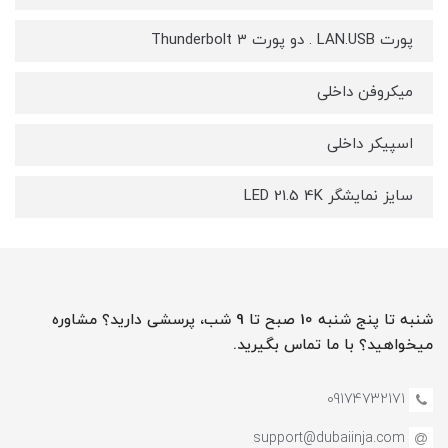
پورت LAN.USB . دو پورت Thunderbolt 3
میکروفن داخلی
اسپیکر داخلی
سایز نمایشگر LED 21.5 4K
شنبه تا پنج شنبه 10 صبح تا 9 شب، پرسشی دارید؟ مشاوره
میخواهید؟ با ما تماس بگیرید.
09174732171
support@dubaiinja.com