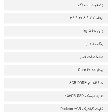
وضعیت استوک
ابعاد 17.7* 20.8 * 6.9
وزن 5.68 kg
رنگ نقره ای
مشخصات فنی
پردازنده Core i7
حافظه رم 8GB DDR4
هارد دیسک 256GB SSD
کارت گرافیک Radeon 2GB