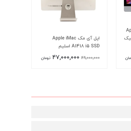
ی مک Apple
iMac گرافیک
اپل آی مک Apple iMac
A1418 i5 SSD اسلیم
 i5 1TB
47,000,000
0,000,000
49,000,000
مان
تومان