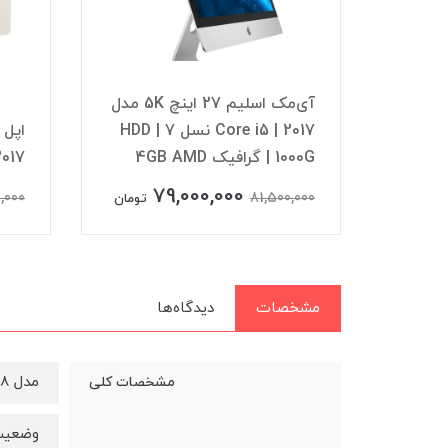
این وان استوک دل Dell
OptiPlex 7460 پردازنده i5
آی‌مک اسلیم 27 اینچ 5K مدل
نسل 8 | حافظه SSD 256 | رم
2017 | Core i5 نسل 7 | HDD
1000G | گرافیک 4GB AMD
2017
79,000,000
,000
81,500,000
تومان
تومان
مشخصات
دیدگاه‌ها
مدل iMac Slim A1418
مشخصات کلی
وضعیت