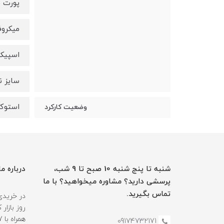
پورت LAN.USB . دو پورت Thunderbolt 3
میکروف
اسپیکر
سایز نمایشگر
استوک
وضعیت کارکرد
شنبه تا پنج شنبه 10 صبح تا 9 شب،
درباره ما
پرسشی دارید؟ مشاوره میخواهید؟ با ما
تماس بگیرید.
در خریدی
روز بازا
09174732171