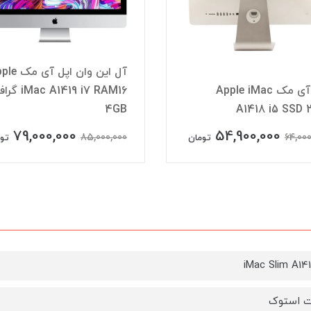
آل این وان اپل آ
اپل آی مک Apple iMac
 A1419 i7 RAM16
4GB
A1418 i5 SSD 
79,000,000
54,900,000
85,000,000
64,000
تومان
تو
 استوک