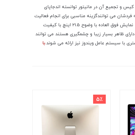
هائی که با حذف کیس و تجمیع آن در مانیتور توانسته اندجاپای
اپل!) و کارائی منحصر به فردشان می توانندگزینه مناسبی برای انجام فعالیت
های روزمره باشند.کامپیوتر iMac اپل مدل A1418 یک انتخاب خارق العاده برای یک سیستم All In One است و دارای یک صفحه نمایش فوق العاده با وضوح 21.5 اینچ با کیفیت
یر نیستند و دارای ظاهر بسیار زیبا و چشمگیری هستند می توانند
با
8٪
5٪