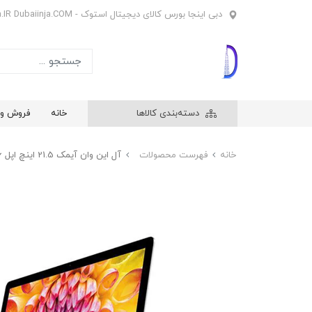
دبی اینجا بورس کالای دیجیتال استوک - Dubaiinja.IR Dubaiinja.COM
دسته‌بندی کالاها
خانه
فروش وی
خانه
فهرست محصولات
آل این وان آیمک 21.5 اینچ اپل Apple iMac A1418 i7 1TB 16 سری اسلیم با موس و کیبورد