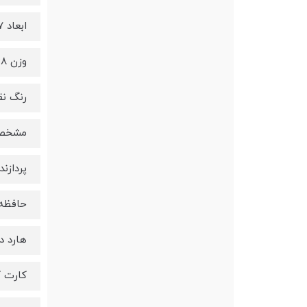
ابعاد 17.7* 20.8 * 6.9
وزن 5.68 kg
رنگ نق
مشخصا
پردازنده  i7
حافظه رم
هارد دی
کارت گرافیک 0m