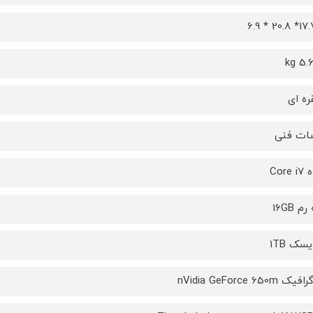
ره ای
ت فنی
Core
 16GB
سک 1TB
nVidia GeForce 65