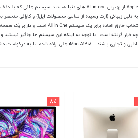
Apple iMac از بهترین All in one های دنیا هستند. سیستم 
اسبی در بازار برای خود پیدا کنند.کامپیوترهای iMac به دلیل زیبائی (ارث رسیده از تمامی محصولات 
 در شاسی iMac به صورت یکپارچه قرار گرفته است. با توجه به اینکه این سیستم ها جاگ
ت مشتری با سیستم عامل ویندوز نیز ارائه می شوند.
8٪