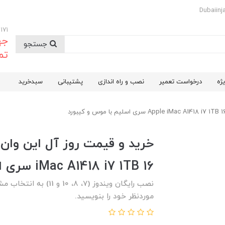
09174732171
جه
جستجو
تم
ژه
درخواست تعمیر
نصب و راه اندازی
پشتیبانی
سبدخرید
iMac A1418 i7 1TB 16 سری اسلیم با موس و کیبورد
نصب رایگان ویندوز (7،
موردنظر خود را بنویسید.