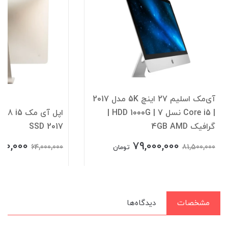
آی‌مک اسلیم 27 اینچ 5K مدل 2017
| Core i5 نسل 7 | HDD 1000G |
اپل آی مک
گرافیک 4GB AMD
SSD 2017
00,000
79,000,000
64,000,000
81,500,000
تومان
مشخصات
دیدگاه‌ها