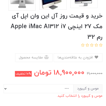
خرید و قیمت روز آل این وان اپل آی
مک 27 اینچی Apple iMac A1312 i7
رم 32
افزودن به علاقه‌مندی‌ها
مقایسه محصول
18,900,000
تومان
21,000,000
10%
تخفیف
موس و کیبورد
موس و کیبورد را انتخاب کنید.