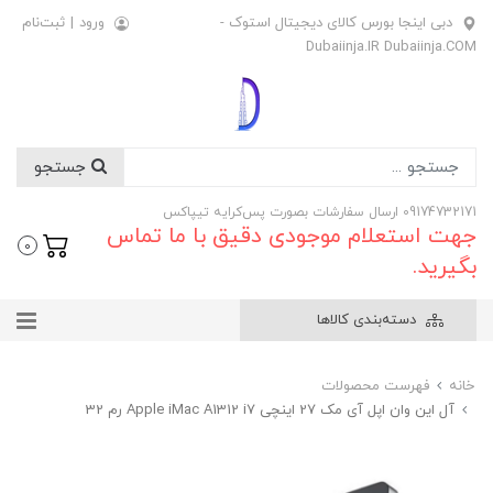
دبی اینجا بورس کالای دیجیتال استوک -
ورود
|
ثبت‌نام
Dubaiinja.IR Dubaiinja.COM
جستجو
09174732171 ارسال سفارشات بصورت پس‌کرایه تیپاکس
جهت استعلام موجودی دقیق با ما تماس
0
بگیرید.
دسته‌بندی کالاها
خانه
فهرست محصولات
آل این وان اپل آی مک 27 اینچی Apple iMac A1312 i7 رم 32