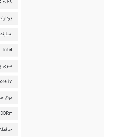
5.68 کیلوگرم
پردازن
.سازنده
Intel
سری پر
ore i7
نوع حاف
DDR3
حافظه 