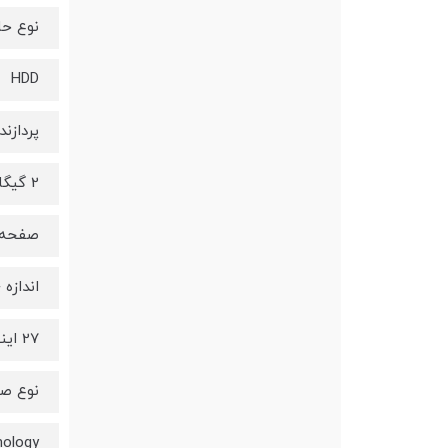
نوع حا
HDD
پردازند
2 گیگابایت گرافیک مجزا
صفحه 
اندازه
27 اینج
نوع ص
nology