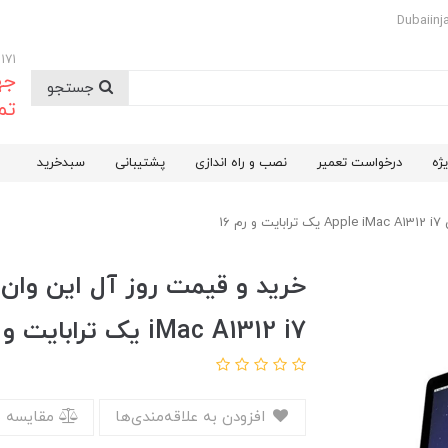
09174732171
جه
جستجو
تم
ژه
درخواست تعمیر
نصب و راه اندازی
پشتیبانی
سبدخرید
iMac A1312 i7 یک ترابایت و رم 16
افزودن به علاقه‌مندی‌ها
مقایسه 