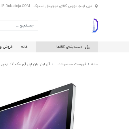
دبی اینجا بورس کالای دیجیتال استوک - Dubaiinja.IR Dubaiinja.COM
دسته‌بندی کالاها
خانه
فروش وی
خانه
فهرست محصولات
آل این وان اپل آی مک 27 اینچی Apple iMac A1312 i7 یک ترابایت و رم 16