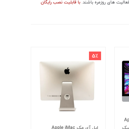
با قابلیت نصب رایگان
8٪
مک Apple iMac
اپل آی مک Apple iMac