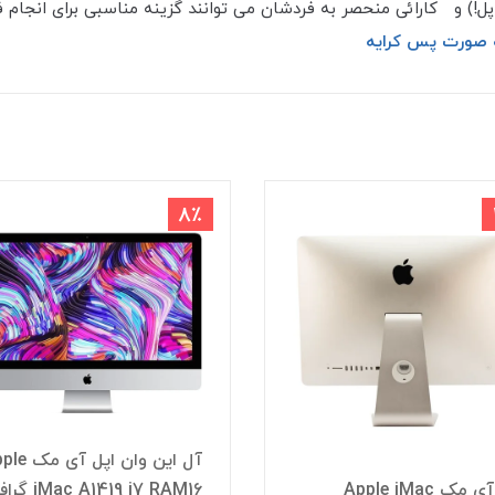
ه صورت پس کرایه
5٪
8٪
آل این وان اپل آی مک Apple
iMac A1419 i7 RAM16 گرافیک
اپل آی 