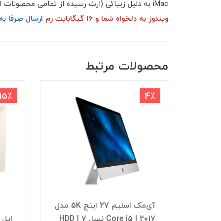
iMac به دلیل زیبائی (ارث رسیده از تمامی محصولات اپل!) و کارائی منحصر به فردشان می توانند گزینه مناسبی برای انجام فعالیت های روزمره باشند.
ویندوز به دلخواه شما و 16 گیگابایت رم
ارسال صرفا ب
محصولات مرتبط
15٪
آی‌مک اسلیم 27 اینچ 5K مدل
2017 | Core i5 نسل 7 | HDD
اپل آی مک Apple iMac