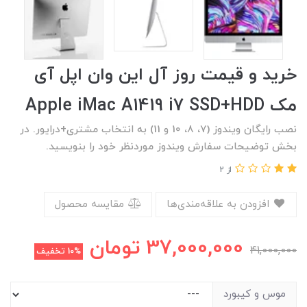
خرید و قیمت روز آل این وان اپل آی
مک Apple iMac A1419 i7 SSD+HDD
نصب رایگان ویندوز (7، 8، 10 و 11) به انتخاب مشتری+درایور. در
بخش توضیحات سفارش ویندوز موردنظر خود را بنویسید.
از 2
افزودن به علاقه‌مندی‌ها
مقایسه محصول
37,000,000
تومان
41,000,000
10%
تخفیف
موس و کیبورد