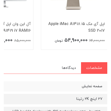
اپل آی مک Apple iMac A1418 i5
SSD 2017
A1419 i7 RAM16 گرافیک 4GB
00,000
54,900,000
85,000,000
64,000,000
تومان
مشخصات
دیدگاه‌ها
صفحه نمایش
27 اینچ 2K رتینا