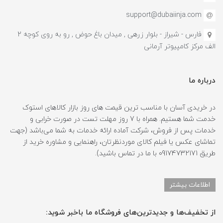
support@dubaiinja.com
فارس - شیراز - بلوار زرهی , میدان باغ حوض , رو به روی کوچه 2
الف مرکز کامپیوتر آرمانی
درباره ما
در خریدی آسان با مناسب ترین قیمت های روز بازار کالاهای استوک
خدمت شما هستیم. همراه با 7 روز مهلت تست در صورت خرابی و
خدمات پس از فروش، شرکت آماده ارائه خدمات به شما می‌باشد (جهت
تماشای عکس یا فیلم کالای موردنظرتان، راهنمایی و مشاوره خرید از
طریق 09174732171 با ما در تماس باشید).
اطلاعات بیشتر
از تخفیف‌ها و جدیدترین‌های فروشگاه ما باخبر شوید: