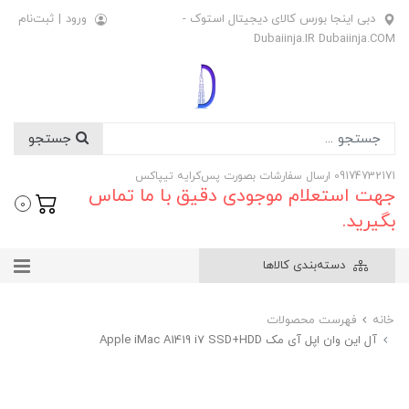
دبی اینجا بورس کالای دیجیتال استوک -
ورود
|
ثبت‌نام
Dubaiinja.IR Dubaiinja.COM
جستجو
09174732171 ارسال سفارشات بصورت پس‌کرایه تیپاکس
جهت استعلام موجودی دقیق با ما تماس
0
بگیرید.
دسته‌بندی کالاها
خانه
فهرست محصولات
آل این وان اپل آی مک Apple iMac A1419 i7 SSD+HDD