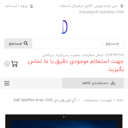
دبی اینجا بورس کالای دیجیتال استوک -
ورود
|
ثبت‌نام
Dubaiinja.IR Dubaiinja.COM
جستجو
09174732171 ارسال سفارشات بصورت پس‌کرایه تیپاکس
جهت استعلام موجودی دقیق با ما تماس
0
بگیرید.
دسته‌بندی کالاها
خانه
فهرست محصولات
آل این وان دل Dell OptiPlex 5250 SSD