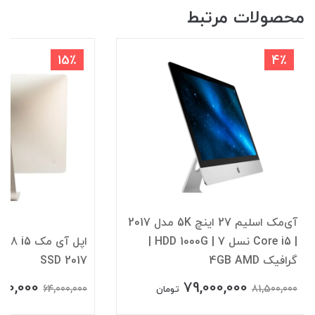
محصولات مرتبط
15٪
4٪
آی‌مک اسلیم 27 اینچ 5K مدل 2017
| Core i5 نسل 7 | HDD 1000G |
اپل آی مک
گرافیک 4GB AMD
SSD 2017
00,000
79,000,000
64,000,000
81,500,000
تومان