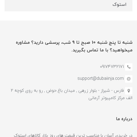
استوک
شنبه تا پنج شنبه 10 صبح تا 9 شب، پرسشی دارید؟ مشاوره
میخواهید؟ با ما تماس بگیرید.
09174732171
support@dubaiinja.com
فارس - شیراز - بلوار زرهی , میدان باغ حوض , رو به روی کوچه 2
الف مرکز کامپیوتر آرمانی
درباره ما
در خریدی آسان با مناسب ترین قیمت های روز بازار کالاهای استوک