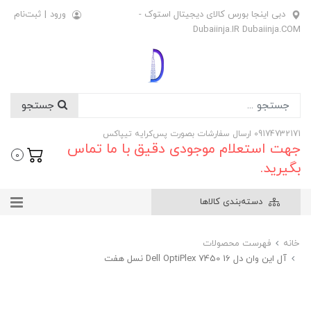
دبی اینجا بورس کالای دیجیتال استوک -
ورود
|
ثبت‌نام
Dubaiinja.IR Dubaiinja.COM
جستجو
09174732171 ارسال سفارشات بصورت پس‌کرایه تیپاکس
جهت استعلام موجودی دقیق با ما تماس
0
بگیرید.
دسته‌بندی کالاها
خانه
فهرست محصولات
آل این وان دل 16 Dell OptiPlex 7450 نسل هفت