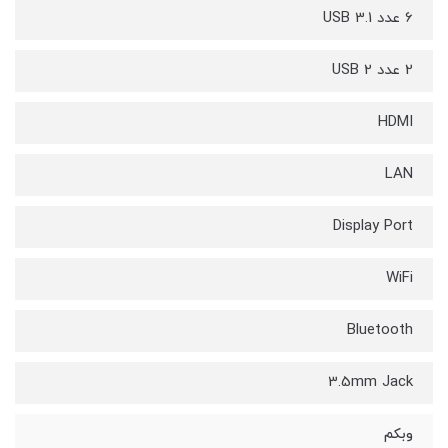
6 عدد USB 3.1
2 عدد USB 2
HDMI
LAN
Display Port
WiFi
Bluetooth
3.5mm Jack
وبکم