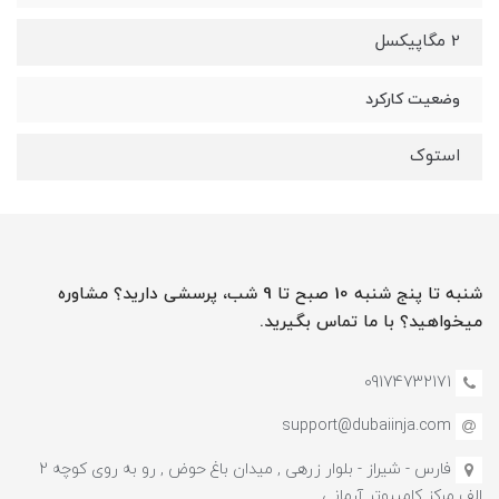
2 مگاپیکسل
وضعیت کارکرد
استوک
شنبه تا پنج شنبه 10 صبح تا 9 شب، پرسشی دارید؟ مشاوره
میخواهید؟ با ما تماس بگیرید.
09174732171
support@dubaiinja.com
فارس - شیراز - بلوار زرهی , میدان باغ حوض , رو به روی کوچه 2
الف مرکز کامپیوتر آرمانی