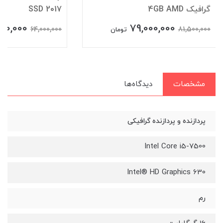
گرافیک 4GB AMD
SSD 2017
00,000
79,000,000
64,000,000
81,500,000
تومان
مشخصات
دیدگاه‌ها
پردازنده و پردازنده گرافیکی
Intel Core i5-7500
Intel® HD Graphics 630
رم