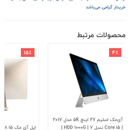
خریدار گرامی می‌باشد
محصولات مرتبط
15٪
4٪
آی‌مک اسلیم 27 اینچ 5K مدل 2017
| Core i5 نسل 7 | HDD 1000G |
اپل آی مک