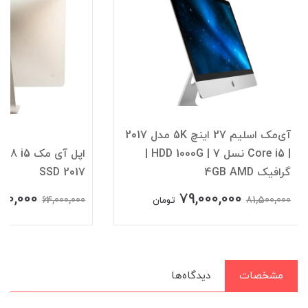
آی‌مک اسلیم 27 اینچ 5K مدل 2017
| Core i5 نسل 7 | HDD 1000G |
اپل آی مک
گرافیک 4GB AMD
SSD 2017
00,000
79,000,000
64,000,000
81,500,000
تومان
مشخصات
دیدگاه‌ها