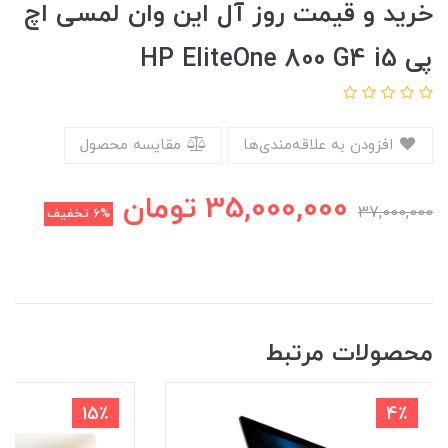
خرید و قیمت روز آل این وان لمسی اچ
پی HP EliteOne 800 G4 i5
افزودن به علاقه‌مندی‌ها
مقایسه محصول
35,000,000
تومان
37,000,000
6%
تخفیف
محصولات مرتبط
15٪
4٪