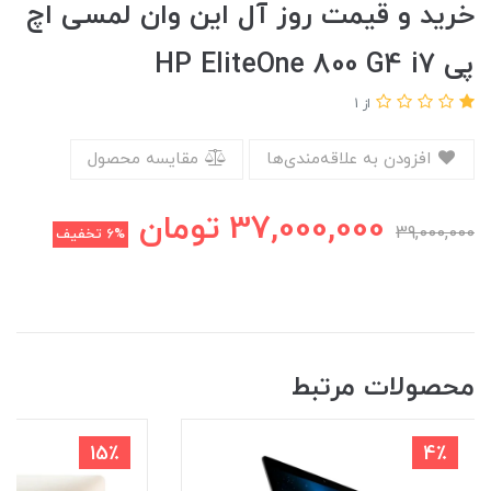
خرید و قیمت روز آل این وان لمسی اچ
پی HP EliteOne 800 G4 i7
از 1
افزودن به علاقه‌مندی‌ها
مقایسه محصول
37,000,000
تومان
39,000,000
6%
تخفیف
محصولات مرتبط
15٪
4٪