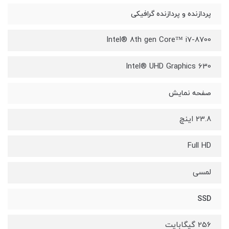
پردازنده و پردازنده گرافیکی
8700-Intel® 8th gen Core™ i7
Intel® UHD Graphics 630
صفحه نمایش
23.8 اینچ
Full HD
لمسی
SSD
256 گیگابایت