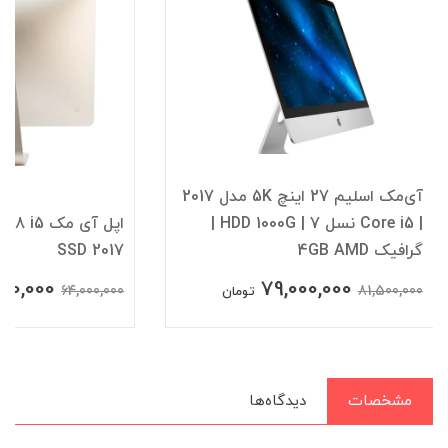
آی‌مک اسلیم 27 اینچ 5K مدل 2017
| Core i5 نسل 7 | HDD 1000G |
اپل آی مک
گرافیک 4GB AMD
SSD 2017
00,000
79,000,000
64,000,000
81,500,000
تومان
مشخصات
دیدگاه‌ها