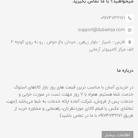
میخواهید؟ با ما تماس بگیرید.
09174732171
support@dubaiinja.com
فارس - شیراز - بلوار زرهی , میدان باغ حوض , رو به روی کوچه 2
الف مرکز کامپیوتر آرمانی
درباره ما
در خریدی آسان با مناسب ترین قیمت های روز بازار کالاهای استوک
خدمت شما هستیم. همراه با 7 روز مهلت تست در صورت خرابی و
خدمات پس از فروش، شرکت آماده ارائه خدمات به شما می‌باشد (جهت
تماشای عکس یا فیلم کالای موردنظرتان، راهنمایی و مشاوره خرید از
طریق 09174732171 با ما در تماس باشید).
اطلاعات بیشتر