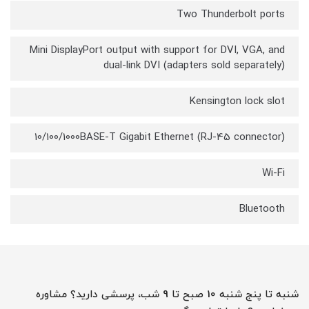
Two Thunderbolt ports
Mini DisplayPort output with support for DVI, VGA, and
dual-link DVI (adapters sold separately)
Kensington lock slot
10/100/1000BASE-T Gigabit Ethernet (RJ-45 connector)
Wi-Fi
Bluetooth
شنبه تا پنج شنبه 10 صبح تا 9 شب، پرسشی دارید؟ مشاوره