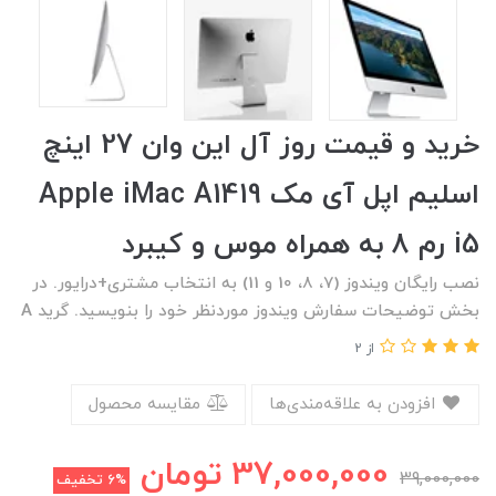
خرید و قیمت روز آل این وان 27 اینچ
اسلیم اپل آی مک Apple iMac A1419
i5 رم 8 به همراه موس و کیبرد
نصب رایگان ویندوز (7، 8، 10 و 11) به انتخاب مشتری+درایور. در
بخش توضیحات سفارش ویندوز موردنظر خود را بنویسید. گرید A
از 2
افزودن به علاقه‌مندی‌ها
مقایسه محصول
37,000,000
تومان
39,000,000
6%
تخفیف