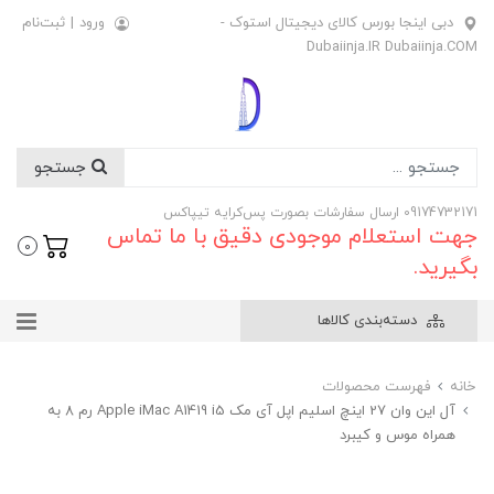
دبی اینجا بورس کالای دیجیتال استوک -
ورود
|
ثبت‌نام
Dubaiinja.IR Dubaiinja.COM
جستجو
09174732171 ارسال سفارشات بصورت پس‌کرایه تیپاکس
جهت استعلام موجودی دقیق با ما تماس
0
بگیرید.
دسته‌بندی کالاها
خانه
فهرست محصولات
آل این وان 27 اینچ اسلیم اپل آی مک Apple iMac A1419 i5 رم 8 به
همراه موس و کیبرد