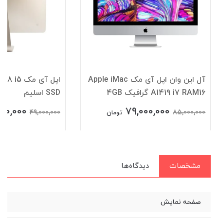
آل این وان اپل آی مک Apple iMac
اپل آی مک
A1419 i7 RAM16 گرافیک 4GB
SSD اسلیم
00,000
79,000,000
49,000,000
85,000,000
تومان
مشخصات
دیدگاه‌ها
صفحه نمایش