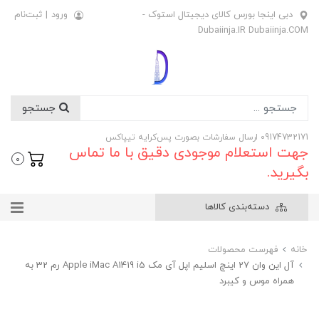
دبی اینجا بورس کالای دیجیتال استوک -
ورود
|
ثبت‌نام
Dubaiinja.IR Dubaiinja.COM
جستجو
09174732171 ارسال سفارشات بصورت پس‌کرایه تیپاکس
جهت استعلام موجودی دقیق با ما تماس
0
بگیرید.
دسته‌بندی کالاها
خانه
فهرست محصولات
آل این وان 27 اینچ اسلیم اپل آی مک Apple iMac A1419 i5 رم 32 به
همراه موس و کیبرد