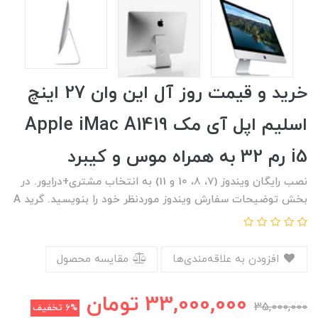
خرید و قیمت روز آل این وان 27 اینچ
اسلیم اپل آی مک Apple iMac A1419
i5 رم 32 به همراه موس و کیبرد
نصب رایگان ویندوز (7، 8، 10 و 11) به انتخاب مشتری+درایور. در
بخش توضیحات سفارش ویندوز موردنظر خود را بنویسید. گرید A
افزودن به علاقه‌مندی‌ها
مقایسه محصول
33,000,000
تومان
35,000,000
6%
تخفیف