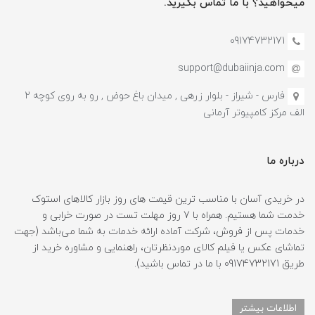
میخواهید؟ با ما تماس بگیرید.
09174732171
support@dubaiinja.com
فارس - شیراز - بلوار زرهی , میدان باغ حوض , رو به روی کوچه 2
الف مرکز کامپیوتر آرمانی
درباره ما
در خریدی آسان با مناسب ترین قیمت های روز بازار کالاهای استوک
خدمت شما هستیم. همراه با 7 روز مهلت تست در صورت خرابی و
خدمات پس از فروش، شرکت آماده ارائه خدمات به شما می‌باشد (جهت
تماشای عکس یا فیلم کالای موردنظرتان، راهنمایی و مشاوره خرید از
طریق 09174732171 با ما در تماس باشید).
اطلاعات بیشتر