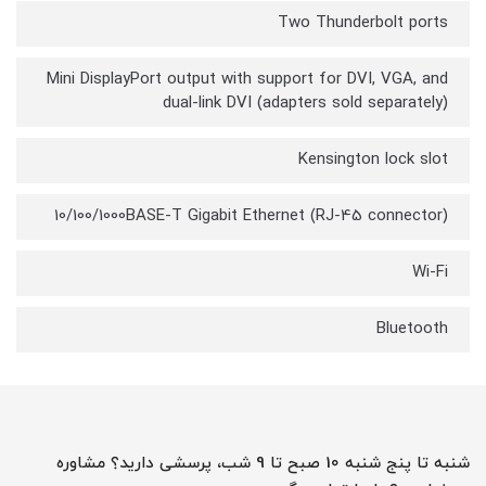
Two Thunderbolt ports
Mini DisplayPort output with support for DVI, VGA, and
dual-link DVI (adapters sold separately)
Kensington lock slot
10/100/1000BASE-T Gigabit Ethernet (RJ-45 connector)
Wi-Fi
Bluetooth
شنبه تا پنج شنبه 10 صبح تا 9 شب، پرسشی دارید؟ مشاوره