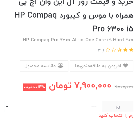
خرید و قیمت روز آل این وان اچ پی
همراه با موس و کیبورد HP Compaq
Pro 6300 i5
HP Compaq Pro 6300 All-in-One Core i5 Hard 500
از 3
افزودن به علاقه‌مندی‌ها
مقایسه محصول
7,900,000
تومان
9,000,000
13%
تخفیف
رم
رم را انتخاب کنید.