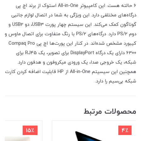
6 حالته هست. این کامپیوتر All-in-One استوک از برند اچ پی
درگاه‌های مختلفی دارد. این ویژگی به شما در اتصال لوازم جانبی
گوناگون کمک می‌کند. این سیستم چهار پورت USB3، دو USB2 و
دوم PS/2 دارد. درگاه‌های PS/2 با رنگ متفاوت برای اتصال ماوس و
کیبورد مشخص شده‌اند. در کنار این پورت‌ها اچ پی Compaq Pro
6300 دارای یک درگاه DisplayPort برای تصویر، یک RJ45 برای
شبکه، یک خروجی صدا، یک ورودی میکروفون و هدفون دارد.
همچنین این سیسیتم All-in-One از HP قابلیت اضافه کردن کارت
شبکه بی‌سیم را دارد.
محصولات مرتبط
15٪
4٪