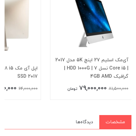
آی‌مک اسلیم 27 اینچ 5K مدل 2017
| Core i5 نسل 7 | HDD 1000G |
اپل آی مک
گرافیک 4GB AMD
SSD 2017
00,000
79,000,000
64,000,000
81,500,000
تومان
مشخصات
دیدگاه‌ها