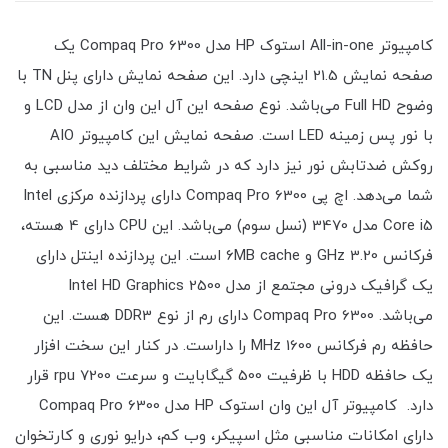
کامپیوتر All-in-one استوک HP مدل Compaq Pro 6300 یک
صفحه نمایش 21.5 اینچی دارد. این صفحه نمایش دارای پنل TN با
وضوح Full HD می‌باشد. نوع صفحه این آل این وان از مدل LCD و
با نور پس زمینه LED است. صفحه نمایش این کامپیوتر AIO
روکش ضدتابش نور نیز دارد که در شرایط مختلف دید مناسبی به
شما می‌دهد. اچ پی Compaq Pro 6300 دارای پردازنده مرکزی Intel
Core i5 مدل 3470 (نسل سوم) می‌باشد. این CPU دارای 4 هسته،
فرکانس 3.20 GHz و 6MB cache است. این پردازنده اینتل دارای
یک گرافیک درونی مجتمع از مدل Intel HD Graphics 2500
می‌باشد. Compaq Pro 6300 دارای رم از نوع DDR3 هست. این
حافظه رم فرکانس 1600 MHz را داراست. در کنار این سخت افزار
یک حافظه HDD با ظرفیت 500 گیگابایت و سرعت 7200 rpu قرار
دارد. کامپیوتر آل این وان استوک HP مدل Compaq Pro 6300
دارای امکانات مناسبی مثل اسپیکر، وب کم، درایو نوری و کارتخوان