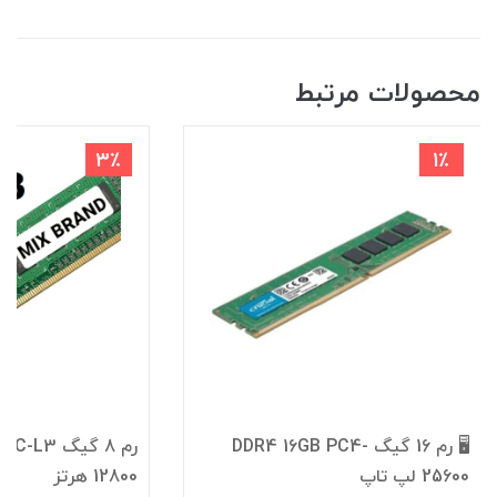
محصولات مرتبط
3٪
1٪
🖥️ رم 16 گیگ DDR4 16GB PC4-
25600 لپ تاپ
12800 هرتز