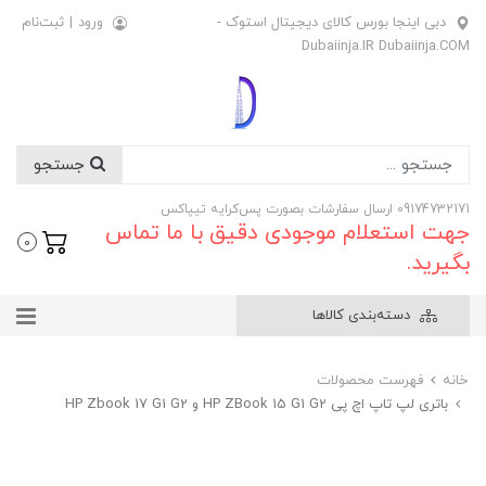
دبی اینجا بورس کالای دیجیتال استوک -
ورود
|
ثبت‌نام
Dubaiinja.IR Dubaiinja.COM
جستجو
09174732171 ارسال سفارشات بصورت پس‌کرایه تیپاکس
جهت استعلام موجودی دقیق با ما تماس
0
بگیرید.
دسته‌بندی کالاها
خانه
فهرست محصولات
باتری لپ تاپ اچ پی HP ZBook 15 G1 G2 و HP Zbook 17 G1 G2