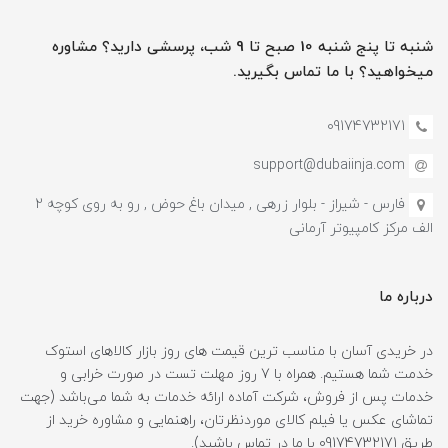
شنبه تا پنج شنبه 10 صبح تا 9 شب، پرسشی دارید؟ مشاوره
میخواهید؟ با ما تماس بگیرید.
09174732171
support@dubaiinja.com
فارس - شیراز - بلوار زرهی , میدان باغ حوض , رو به روی کوچه 2
الف مرکز کامپیوتر آرمانی
درباره ما
در خریدی آسان با مناسب ترین قیمت های روز بازار کالاهای استوک
خدمت شما هستیم. همراه با 7 روز مهلت تست در صورت خرابی و
خدمات پس از فروش، شرکت آماده ارائه خدمات به شما می‌باشد (جهت
تماشای عکس یا فیلم کالای موردنظرتان، راهنمایی و مشاوره خرید از
طریق 09174732171 با ما در تماس باشید).