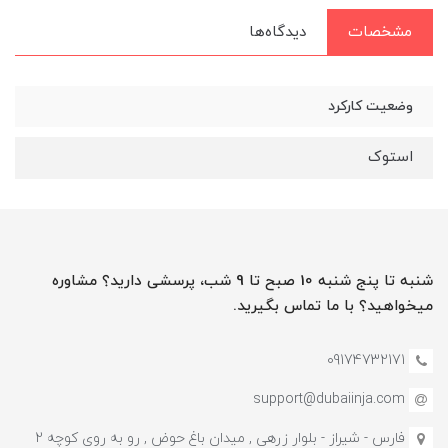
مشخصات
دیدگاه‌ها
وضعیت کارکرد
استوک
شنبه تا پنج شنبه 10 صبح تا 9 شب، پرسشی دارید؟ مشاوره
میخواهید؟ با ما تماس بگیرید.
09174732171
support@dubaiinja.com
فارس - شیراز - بلوار زرهی , میدان باغ حوض , رو به روی کوچه 2