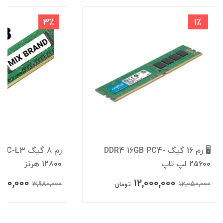
3٪
1٪
🖥️ رم 16 گیگ DDR4 16GB PC4-
25600 لپ تاپ
12800 هرتز
900,000
12,000,000
3,980,000
12,050,000
تومان