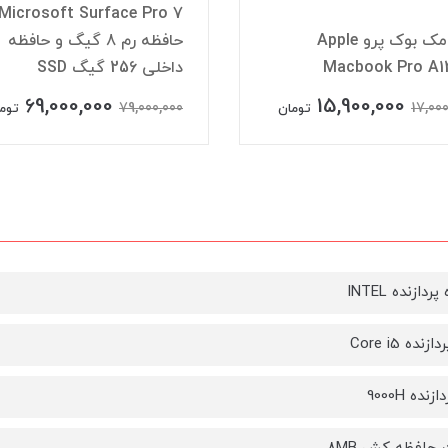
اپل مک بوک پرو Apple
حافظه رم 8 گیگ و حافظه
Macbook Pro A1
داخلی 256 گیگ SSD
69,000,000
15,900,000
79,000,000
17,00
تومان
توم
دازنده INTEL
نده Core i5
نده 9000H