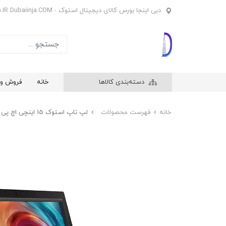
دبی اینجا بورس کالای دیجیتال استوک - Dubaiinja.IR Dubaiinja.COM
دسته‌بندی کالاها
خانه
فروش وی
خانه
فهرست محصولات
لپ تاپ استوک 15 اینچی اچ پی HP ZBook G6 | Core i5 9th | 16GB RAM | 512 SSD ، گرافیک NVIDIA Quadro T2000 4GB