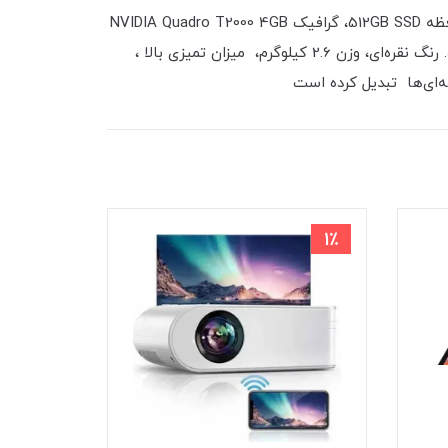
لپ‌تاپ HP ZBook 15 G6 یه ورک‌استیشن استوک و خفنه که با پردازنده Intel Core i5-9000نسل 9، رم 16 گیگابایت DDR4، حافظه 512GB SSD، گرافیک NVIDIA Quadro T2000 4GB
و نمایشگر 15.6 اینچی FHD IPS برای کاربری‌های حرفه‌ای مثل رندرینگ، طراحی گرافیک، مهندسی و انیمیشن‌سازی ساخته شده. رنگ نقره‌ای، وزن 2.6 کیلوگرم، میزان تمیزی بالا ،
8٪
1٪