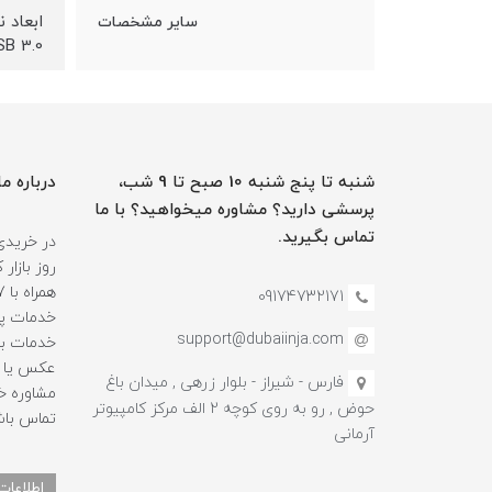
سایر مشخصات
USB 3.0 پورت USB-C پورت HDMI
شنبه تا پنج شنبه 10 صبح تا 9 شب،
درباره ما
پرسشی دارید؟ مشاوره میخواهید؟ با ما
تماس بگیرید.
در خریدی
روز بازا
09174732171
خدمات پس
support@dubaiinja.com
خدمات به
عکس یا فی
فارس - شیراز - بلوار زرهی , میدان باغ
حوض , رو به روی کوچه 2 الف مرکز کامپیوتر
تماس باش
آرمانی
اطلاعات