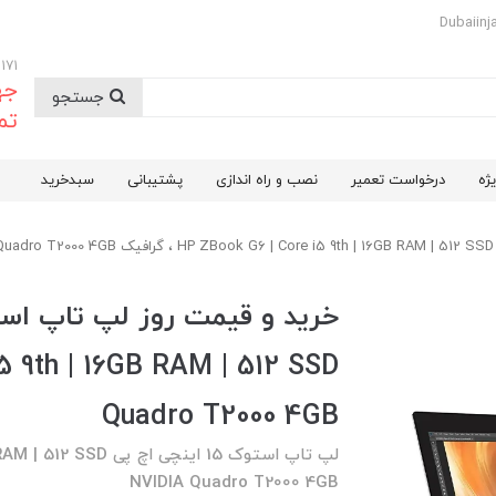
09174732171
جه
جستجو
تم
ژه
درخواست تعمیر
نصب و راه اندازی
پشتیبانی
سبدخرید
Quadro T2000 4GB
NVIDIA Quadro T2000 4GB