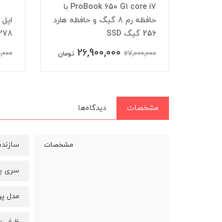
Laptop ظرفیت 256
ProBook 650 G1 core i7 با
 گیگابایت و
حافظه رم 8 گیگ و حافظه هارد
256 گیگ SSD
278
26,900,000
5
0,000
27,000,000
تومان
تومان
مشخصات
دیدگاه‌ها
سازنده پر
مشخصات
سری پرداز
مدل پرداز