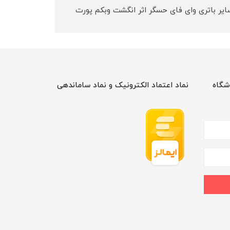
یشگر FULL HD چرخش 360 درجه مشخصات سایر باتری وای فای حسگر اثر انگشت وبکم پورت
شگاه
نماد اعتماد الکترونیک و نماد ساماندهی