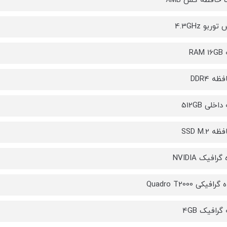
حافظه کش 8MB
ربو 4.3GHz
RA
ه DDR4
خلی 512GB
 SSD M.2
رافیک NVIDIA
افیکی Quadro T2000
رافیک 4GB