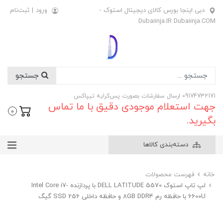
دبی اینجا بورس کالای دیجیتال استوک -
ورود
|
ثبت‌نام
Dubaiinja.IR Dubaiinja.COM
جستجو
09174732171 ارسال سفارشات بصورت پس‌کرایه تیپاکس
جهت استعلام موجودی دقیق با ما تماس
0
بگیرید.
دسته‌بندی کالاها
خانه
فهرست محصولات
لپ تاپ استوک DELL LATITUDE 5570 با پردازنده Intel Core i7-
6600U با حافظه رم 8GB DDR4 و حافظه داخلی SSD 256 گیگ