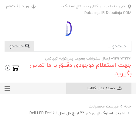
دبی اینجا بورس کالای دیجیتال استوک -
ورود
|
ثبت‌نام
Dubaiinja.IR Dubaiinja.COM
جستجو
09174732171 ارسال سفارشات بصورت پس‌کرایه تیپاکس
جهت استعلام موجودی دقیق با ما تماس
0
بگیرید.
دسته‌بندی کالاها
خانه
فهرست محصولات
مانیتور استوک ال ای دی ۲۲ اینچ دل مدل Dell-LED-E2216H