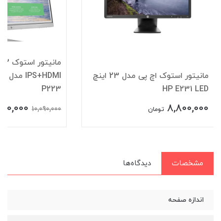
م
مانیتور استوک اچ پی مدل 23 اینچ
HDMI
P223
HP E231 LED
500,000
8,800,000
10,090,000
تومان
مشخصات
دیدگاه‌ها
اندازه صفحه