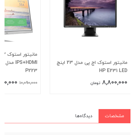
م
مانیتور استوک اچ پی مدل 23 اینچ
HDMI
P223
HP E231 LED
500,000
8,800,000
10,090,000
تومان
مشخصات
دیدگاه‌ها