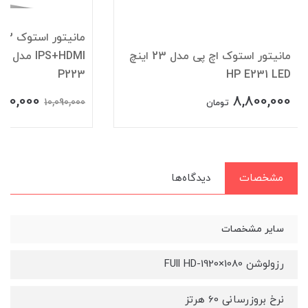
مانیتور استوک 22 اینچ اچ پی
IPS+HDMI مدل HP EliteDisplay
P223
LP2465 سایز 24 اینچ
0,000
9,500,000
9,000,000
10,090,000
تومان
مشخصات
دیدگاه‌ها
سایر مشخصات
رزولوشن 1080×1920-FUll HD
نرخ بروزرسانی 60 هرتز