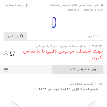
دبی اینجا بورس کالای دیجیتال استوک -
ورود
|
ثبت‌نام
Dubaiinja.IR Dubaiinja.COM
جستجو
09174732171 ارسال سفارشات بصورت پس‌کرایه تیپاکس
جهت استعلام موجودی دقیق با ما تماس
0
بگیرید.
دسته‌بندی کالاها
خانه
فهرست محصولات
مانیتور استوک اچ پی 24 اینچ فریم لس HP E243