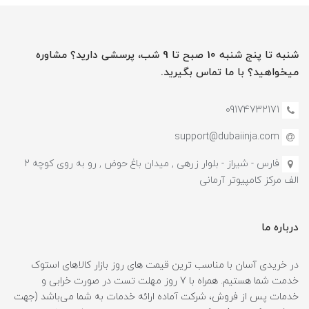
شنبه تا پنج شنبه 10 صبح تا 9 شب، پرسشی دارید؟ مشاوره
میخواهید؟ با ما تماس بگیرید.
09174732171
support@dubaiinja.com
فارس - شیراز - بلوار زرهی , میدان باغ حوض , رو به روی کوچه 2
الف مرکز کامپیوتر آرمانی
درباره ما
در خریدی آسان با مناسب ترین قیمت های روز بازار کالاهای استوک
خدمت شما هستیم. همراه با 7 روز مهلت تست در صورت خرابی و
خدمات پس از فروش، شرکت آماده ارائه خدمات به شما می‌باشد (جهت